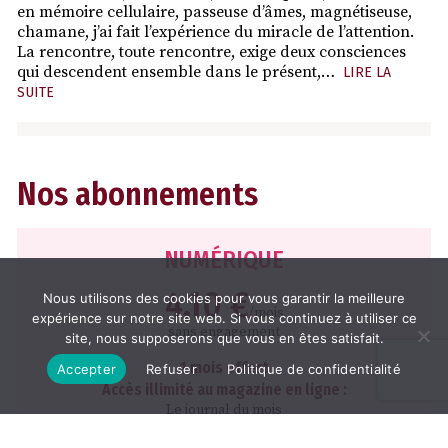
en mémoire cellulaire, passeuse d’âmes, magnétiseuse,
chamane, j’ai fait l’expérience du miracle de l’attention.
La rencontre, toute rencontre, exige deux consciences
qui descendent ensemble dans le présent,…
LIRE LA
SUITE
Nos abonnements
NUMÉRIQUE
4,10 €
Nous utilisons des cookies pour vous garantir la meilleure
/mois
expérience sur notre site web. Si vous continuez à utiliser ce
sans engagement
site, nous supposerons que vous en êtes satisfait.
1 mois offert
Accepter
Refuser
Politique de confidentialité
Accès illimité au magazine en ligne :
Le journal du mois