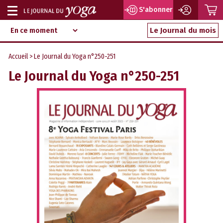
P
S'abonner
Afficher
Magazine
Aller
ou
Le Journal du mois
d‘information
au
indépendant
masquer
contenu
Accueil
> Le Journal du Yoga n°250-251
la
Le Journal du Yoga n°250-251
navigation