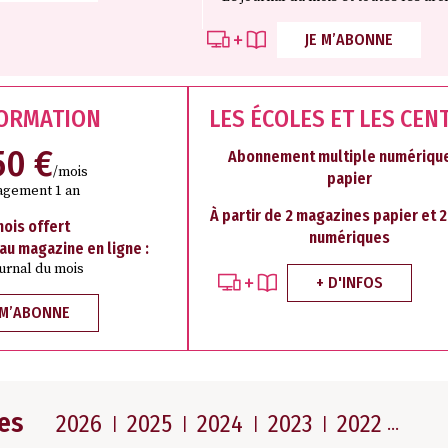
JE M’ABONNE
FORMATION
LES ÉCOLES ET LES CEN
50 €
Abonnement multiple numérique
/mois
papier
agement 1 an
À partir de 2 magazines papier et 
mois offert
numériques
 au magazine en ligne :
ournal du mois
+ D'INFOS
 M’ABONNE
es
2026
2025
2024
2023
2022