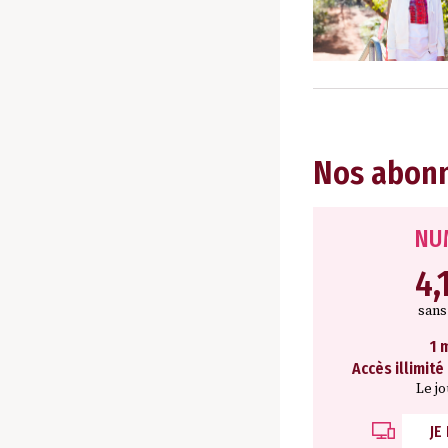
Nos abon
NU
4,
san
1 
Accès illimité
Le j
JE