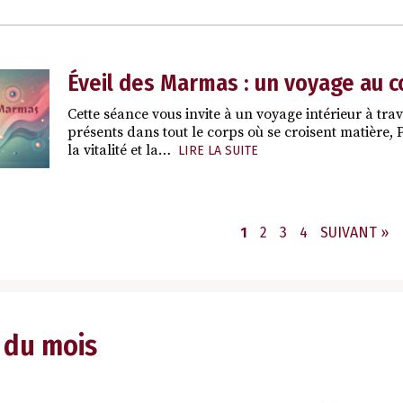
Éveil des Marmas : un voyage au 
Cette séance vous invite à un voyage intérieur à trav
présents dans tout le corps où se croisent matière, 
la vitalité et la…
LIRE LA SUITE
PAGE
PAGE
PAGE
PAGE
1
2
3
4
SUIVANT »
 du mois