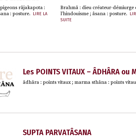
 pigeons râjakapota :
Brahmâ : dieu créateur-démiurge 
sana : posture.
l’hindouisme ; âsana : posture.
LIRE LA
LIR
SUITE
Les POINTS VITAUX – ÂDHÂRA ou
âdhâra : points vitaux ; marma sthâna : points vitau
SUPTA PARVATÂSANA