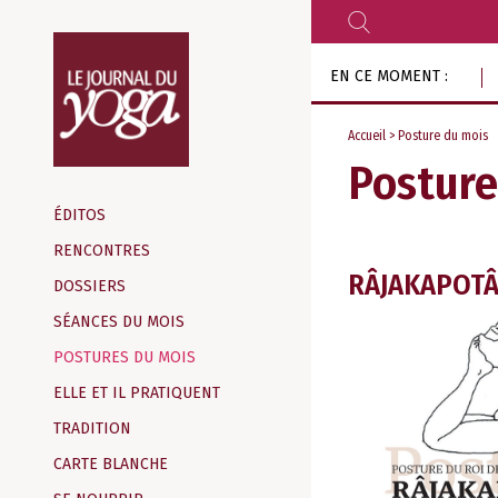
RECHERCHER
Aller
EN CE MOMENT :
au
contenu
Accueil
>
Posture du mois
Posture
Magazine
d‘information
ÉDITOS
indépendant
RENCONTRES
RÂJAKAPOT
DOSSIERS
SÉANCES DU MOIS
POSTURES DU MOIS
ELLE ET IL PRATIQUENT
TRADITION
CARTE BLANCHE