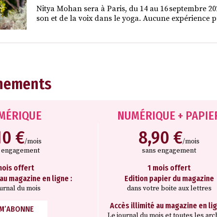
Nitya Mohan sera à Paris, du 14 au 16 septembre 2026
son et de la voix dans le yoga. Aucune expérience pr
nements
MÉRIQUE
NUMÉRIQUE + PAPIE
10 €
8,90 €
/mois
/mois
s engagement
sans engagement
mois offert
1 mois offert
 au magazine en ligne :
Edition papier du magazine
ournal du mois
dans votre boite aux lettres
Accès illimité au magazine en lig
 M’ABONNE
Le journal du mois et toutes les arc