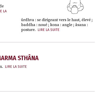
de
E LA
ûrdhva : se dirigeant vers le haut, élevé ;
baddha : noué ; kona : angle ; âsana :
posture.
LIRE LA SUITE
 MARMA STHÂNA
x.
LIRE LA SUITE