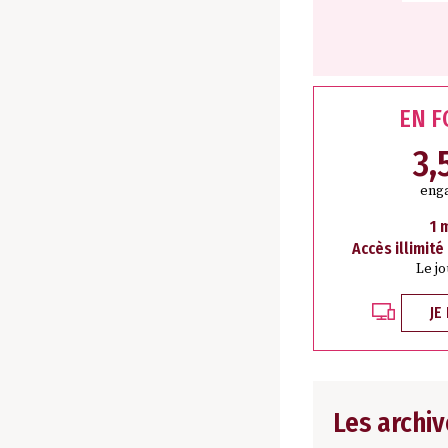
EN 
3,
eng
1 
Accès illimité
Le j
JE
Les archiv