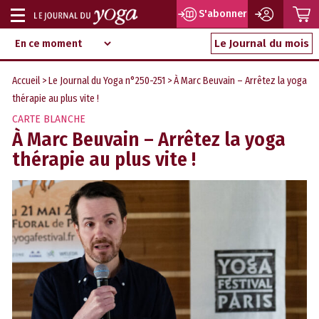
P
S'abonner
Afficher
Magazine
Aller
ou
Le Journal du mois
d‘information
au
indépendant
masquer
contenu
Accueil
>
Le Journal du Yoga n°250-251
> À Marc Beuvain – Arrêtez la yoga
la
thérapie au plus vite !
navigation
CARTE BLANCHE
À Marc Beuvain – Arrêtez la yoga
thérapie au plus vite !