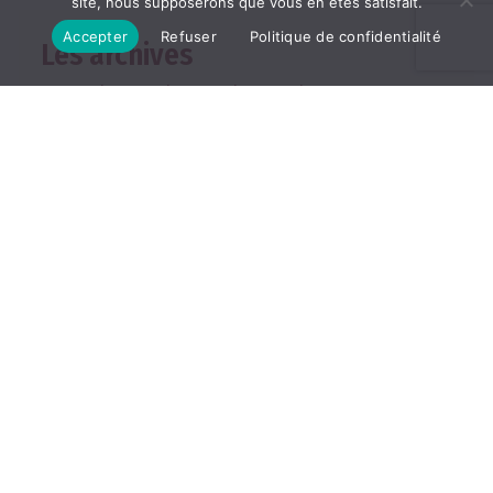
site, nous supposerons que vous en êtes satisfait.
Accepter
Refuser
Politique de confidentialité
Les archives
2026
2025
2024
2023
2022
TOUTES LES ARCHIVES
ABONNEMENT
Les abonnements
Abonner un ami
Se connecter
Consulter le journal du
mois
25, rue de la Grange aux
Belles, 75010 Paris