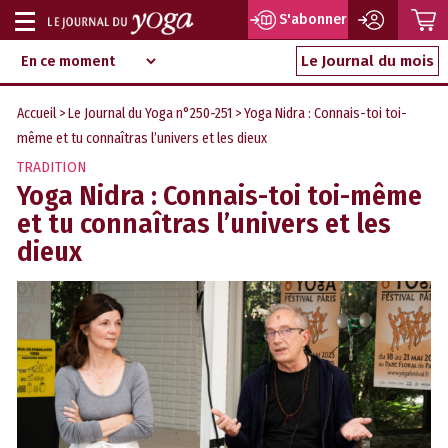
P
S'abonner
Afficher
Magazine
Aller
ou
Le Journal du mois
d‘information
au
indépendant
masquer
contenu
Accueil
>
Le Journal du Yoga n°250-251
> Yoga Nidra : Connais-toi toi-
la
même et tu connaîtras l’univers et les dieux
navigation
TRADITION
Yoga Nidra : Connais-toi toi-même
et tu connaîtras l’univers et les
dieux