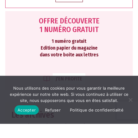
OFFRE DÉCOUVERTE
1 NUMÉRO GRATUIT
1 numéro gratuit
Edition papier du magazine
dans votre boite aux lettres
J'EN PROFITE
Nous utilisons des cookies pour vous garantir la meilleure
expérience sur notre site web. Si vous continuez à utiliser ce
site, nous supposerons que vous en êtes satisfait.
Accepter
Refuser
Politique de confidentialité
Les archives
2026
2025
2024
2023
2022