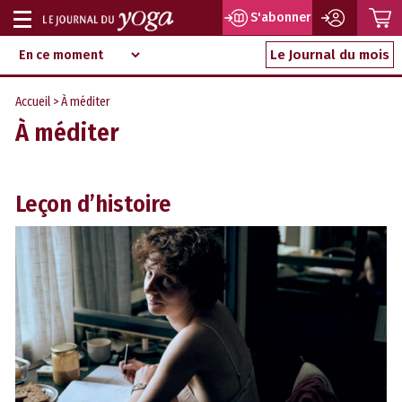
P
S'abonner
Afficher
Magazine
Aller
ou
Le Journal du mois
d‘information
au
indépendant
masquer
contenu
Accueil
>
À méditer
la
À méditer
navigation
Leçon d’histoire