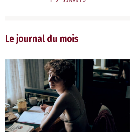
PAGE
PAGE
1
2
SUIVANT »
Le journal du mois