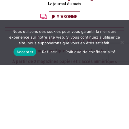
Le journal du mois
JE M’ABONNE
Nous utilisons des cookies pour vous garantir la meilleure
expérience sur notre site web. Si vous continuez à utiliser ce
LES ÉCOLES ET LES CENTRES
site, nous supposerons que vous en êtes satisfait.
Abonnement multiple numérique et papier
Accepter
Refuser
Politique de confidentialité
À partir de 2 magazines papier et 2 accès numériques
+ D'INFOS
OFFRE DÉCOUVERTE
1 NUMÉRO GRATUIT
1 numéro gratuit
Edition papier du magazine