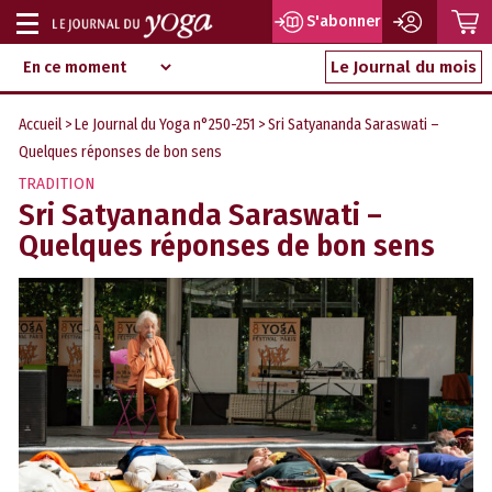
P
S'abonner
Afficher
Magazine
Aller
ou
Le Journal du mois
d‘information
au
indépendant
masquer
contenu
Accueil
>
Le Journal du Yoga n°250-251
> Sri Satyananda Saraswati –
la
Quelques réponses de bon sens
navigation
TRADITION
Sri Satyananda Saraswati –
Quelques réponses de bon sens