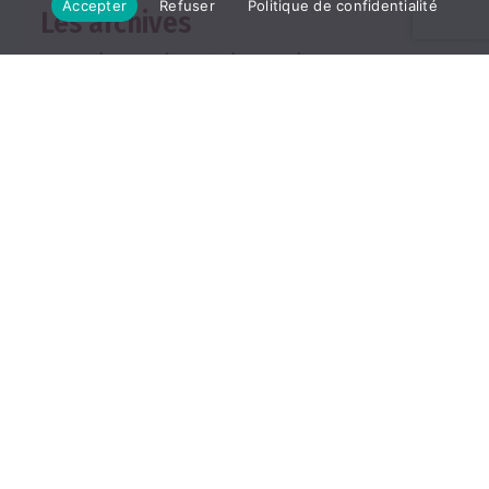
Accepter
Refuser
Politique de confidentialité
Les archives
2026
2025
2024
2023
2022
TOUTES LES ARCHIVES
ABONNEMENT
Les abonnements
Abonner un ami
Se connecter
Consulter le journal du
mois
25, rue de la Grange aux
Belles, 75010 Paris