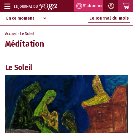
P
S'abonner
Afficher
Magazine
Aller
ou
Le Journal du mois
d‘information
au
indépendant
masquer
contenu
Accueil
> Le Soleil
la
Méditation
navigation
Le Soleil