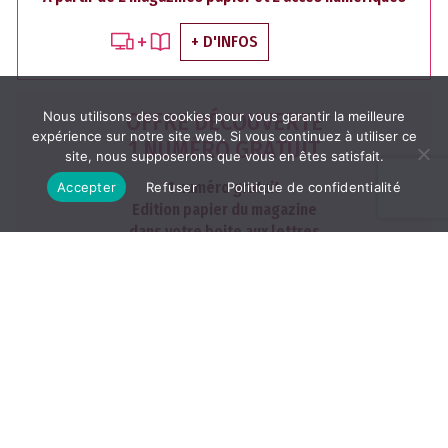
+ D'INFOS
Nous utilisons des cookies pour vous garantir la meilleure
OFFRE DÉCOUVERTE
expérience sur notre site web. Si vous continuez à utiliser ce
1 NUMÉRO GRATUIT
site, nous supposerons que vous en êtes satisfait.
1 numéro gratuit
Accepter
Refuser
Politique de confidentialité
Edition papier du magazine
dans votre boite aux lettres
J'EN PROFITE
Les archives