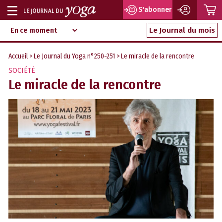
P
S'abonner
Afficher
Magazine
Aller
ou
Le Journal du mois
d‘information
au
indépendant
masquer
contenu
Accueil
>
Le Journal du Yoga n°250-251
> Le miracle de la rencontre
la
SOCIÉTÉ
navigation
Le miracle de la rencontre