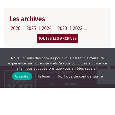
Les archives
2026
2025
2024
2023
2022
TOUTES LES ARCHIVES
Nous utilisons des cookies pour vous garantir la meilleure
expérience sur notre site web. Si vous continuez à utiliser ce
site, nous supposerons que vous en êtes satisfait.
ABONNEMENT
Accepter
Refuser
Politique de confidentialité
Les abonnements
Abonner un ami
Se connecter
Consulter le journal du
mois
25, rue de la Grange aux