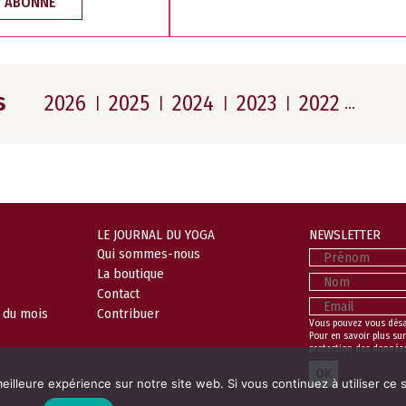
M’ABONNE
s
2026
2025
2024
2023
2022
LE JOURNAL DU YOGA
NEWSLETTER
Prénom
Qui sommes-nous
La boutique
Nom
Contact
Email
l du mois
Contribuer
Vous pouvez vous dés
Pour en savoir plus sur
protection des donnée
eilleure expérience sur notre site web. Si vous continuez à utiliser ce