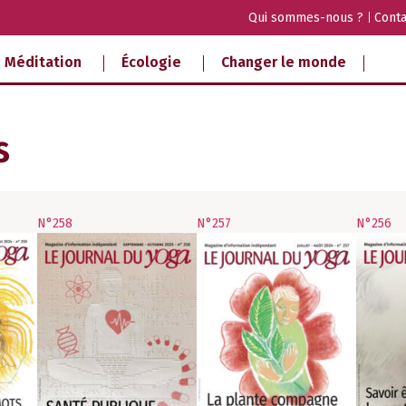
Qui sommes-nous ?
Conta
Méditation
Écologie
Changer le monde
s
N°258
N°257
N°256