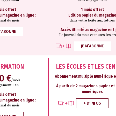
engagement
sans engagement
ois offert
1 mois offert
au magazine en ligne :
Edition papier du magazin
rnal du mois
dans votre boite aux lettres
Accès illimité au magazine en li
M’ABONNE
Le journal du mois et toutes les ar
JE M’ABONNE
ORMATION
LES ÉCOLES ET LES CE
50 €
Abonnement multiple numérique e
/mois
ement 1 an
À partir de 2 magazines papier et
numériques
ois offert
au magazine en ligne :
+ D'INFOS
rnal du mois