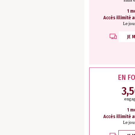
sans 
1 m
Accès illimité 
Le jou
JE 
EN F
3,
engag
1 m
Accès illimité 
Le jou