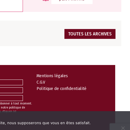
TOUTES LES ARCHIVES
Mentions légales
C.G.V
Politique de confidentialité
abonner à tout moment.
 notre politique de
s,
cliquez-ici
 site, nous supposerons que vous en êtes satisfait.