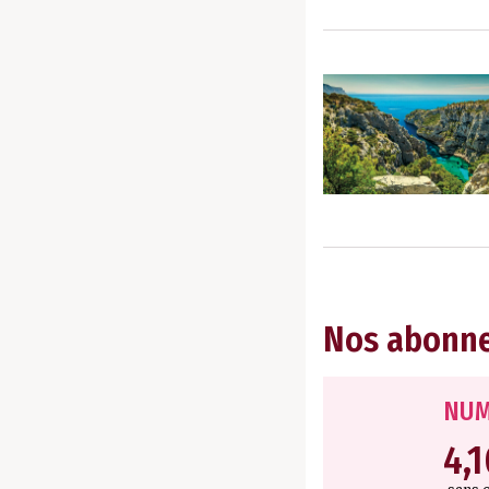
Nos abonn
NUM
4,