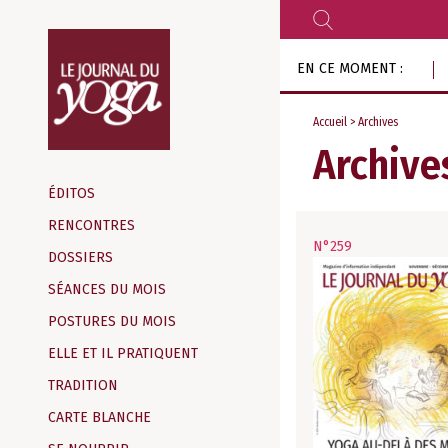
RECHERCHER
Aller
EN CE MOMENT :
au
contenu
Accueil
> Archives
Archive
Magazine
d‘information
ÉDITOS
indépendant
RENCONTRES
N°259
DOSSIERS
SÉANCES DU MOIS
POSTURES DU MOIS
ELLE ET IL PRATIQUENT
TRADITION
CARTE BLANCHE