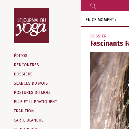
RECHERCHER
Aller
EN CE MOMENT :
au
contenu
DOSSIER
Le
Fascinants F
Magazine
Journal
d‘information
ÉDITOS
indépendant
du
RENCONTRES
Yoga
DOSSIERS
SÉANCES DU MOIS
POSTURES DU MOIS
ELLE ET IL PRATIQUENT
TRADITION
CARTE BLANCHE