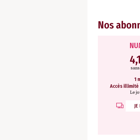
Nos abon
NU
4,
san
1 
Accès illimité
Le j
JE