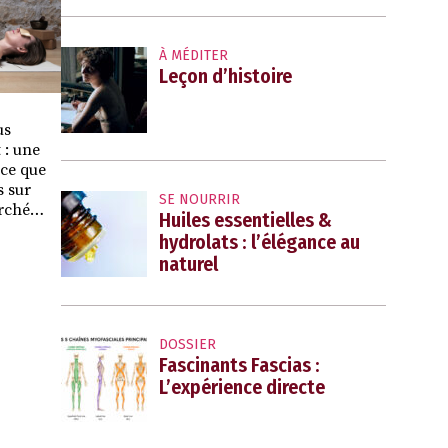
À MÉDITER
Leçon d’histoire
us
 : une
rce que
s sur
SE NOURRIR
marché…
Huiles essentielles &
hydrolats : l’élégance au
naturel
DOSSIER
Fascinants Fascias :
L’expérience directe