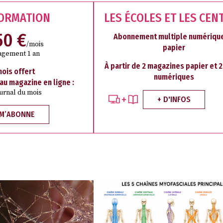
FORMATION
LES ÉCOLES ET LES CEN
50 €
Abonnement multiple numérique
/mois
papier
agement 1 an
À partir de 2 magazines papier et 
mois offert
numériques
 au magazine en ligne :
ournal du mois
+ D'INFOS
 M’ABONNE