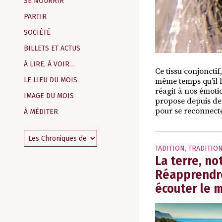
SE NOURRIR
PARTIR
SOCIÉTÉ
BILLETS ET ACTUS
À LIRE, À VOIR…
Ce tissu conjonctif
LE LIEU DU MOIS
même temps qu’il l
réagit à nos émoti
IMAGE DU MOIS
propose depuis des
pour se reconnec
À MÉDITER
TADITION
,
TRADITIO
La terre, no
Réapprendre
écouter le 