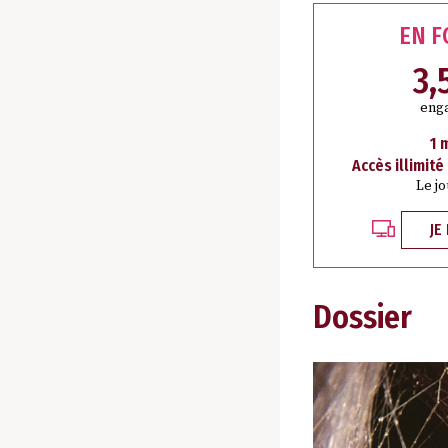
EN 
3,
eng
1 
Accès illimité
Le j
JE
Dossier