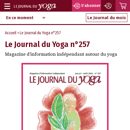
P
S'abonner
Afficher
Magazine
Aller
ou
Le Journal du mois
d‘information
au
indépendant
masquer
contenu
Accueil
> Le Journal du Yoga n°257
la
Le Journal du Yoga n°257
navigation
Magazine d’information indépendant autour du yoga