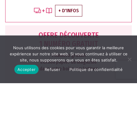
+ D'INFOS
OFFRE DÉCOUVERTE
1 NUMÉRO GRATUIT
Nous utilisons des cookies pour vous garantir la meilleure
expérience sur notre site web. Si vous continuez à utiliser ce
1 numéro gratuit
site, nous supposerons que vous en êtes satisfait.
Edition papier du magazine
dans votre boite aux lettres
Accepter
Refuser
Politique de confidentialité
J'EN PROFITE
Les archives