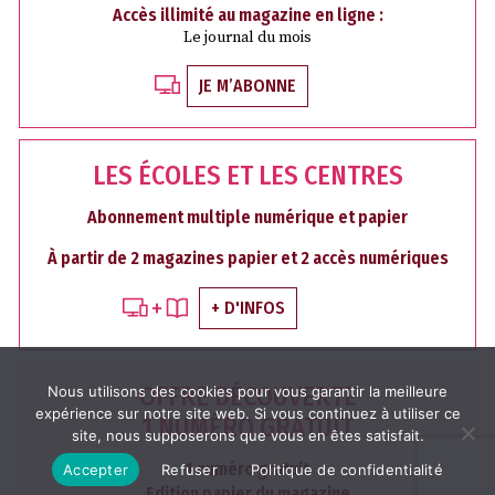
Accès illimité au magazine en ligne :
Le journal du mois
JE M’ABONNE
LES ÉCOLES ET LES CENTRES
Abonnement multiple numérique et papier
À partir de 2 magazines papier et 2 accès numériques
+ D'INFOS
OFFRE DÉCOUVERTE
Nous utilisons des cookies pour vous garantir la meilleure
expérience sur notre site web. Si vous continuez à utiliser ce
1 NUMÉRO GRATUIT
site, nous supposerons que vous en êtes satisfait.
1 numéro gratuit
Accepter
Refuser
Politique de confidentialité
Edition papier du magazine