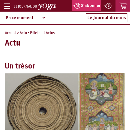
P
S'abonner
Afficher
Magazine
Aller
ou
Le Journal du mois
d‘information
au
indépendant
masquer
contenu
Accueil
>
Actu
•
Billets et Actus
la
Actu
navigation
Un trésor