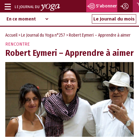
S'abonner
Afficher
Magazine
Aller
ou
Le Journal du mois
d‘information
au
indépendant
masquer
contenu
Accueil
>
Le Journal du Yoga n°257
> Robert Eymeri – Apprendre à aimer
la
RENCONTRE
navigation
Robert Eymeri – Apprendre à aimer