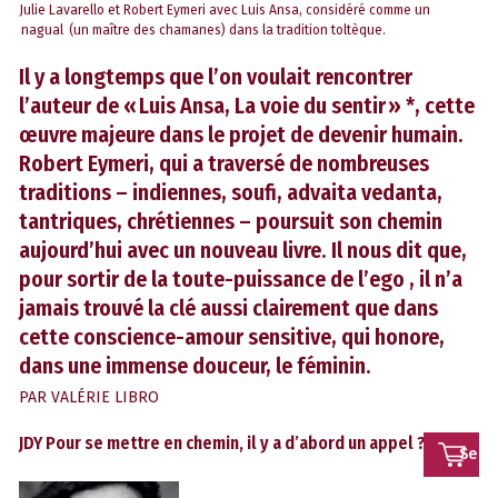
Julie Lavarello et Robert Eymeri avec Luis Ansa, considéré comme un
nagual (un maître des chamanes) dans la tradition toltèque.
Il y a longtemps que l’on voulait rencontrer
l’auteur de « Luis Ansa, La voie du sentir » *, cette
œuvre majeure dans le projet de devenir humain.
Robert Eymeri, qui a traversé de nombreuses
traditions – indiennes, soufi, advaita vedanta,
tantriques, chrétiennes – poursuit son chemin
aujourd’hui avec un nouveau livre. Il nous dit que,
pour sortir de la toute-puissance de l’ego , il n’a
jamais trouvé la clé aussi clairement que dans
cette conscience-amour sensitive, qui honore,
dans une immense douceur, le féminin.
PAR
VALÉRIE LIBRO
JDY Pour se mettre en chemin, il y a d’abord un appel ?
Se
conn