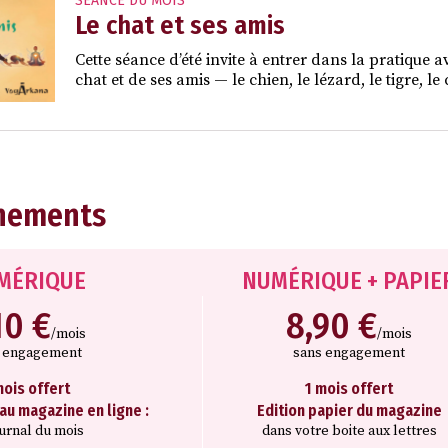
SÉANCE DU MOIS
Le chat et ses amis
Cette séance d’été invite à entrer dans la pratique a
chat et de ses amis — le chien, le lézard, le tigre, 
nements
MÉRIQUE
NUMÉRIQUE + PAPIE
10 €
8,90 €
/mois
/mois
s engagement
sans engagement
mois offert
1 mois offert
 au magazine en ligne :
Edition papier du magazine
ournal du mois
dans votre boite aux lettres