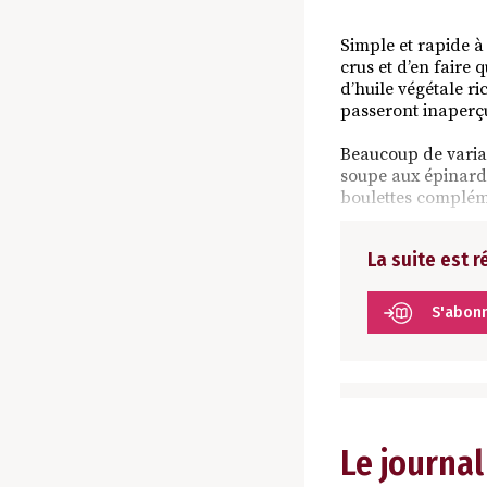
Simple et rapide 
crus et d’en faire 
d’huile végétale r
passeront inaperçu
Beaucoup de varian
soupe aux épinards
boulettes compléme
La suite est 
S'abon
Le journal