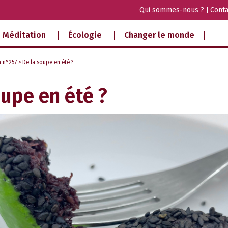
Qui sommes-nous ?
Conta
Méditation
Écologie
Changer le monde
a n°257
> De la soupe en été ?
oupe en été ?