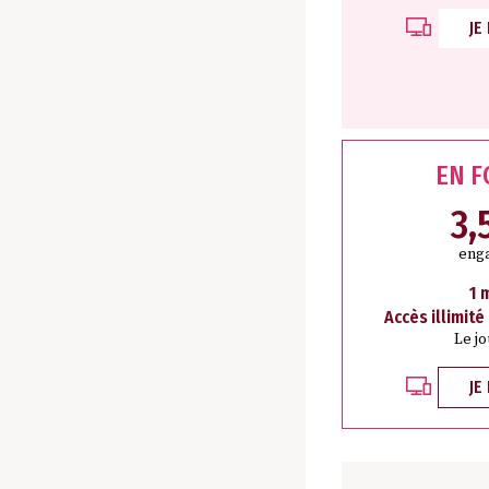
JE
EN 
3,
eng
1 
Accès illimité
Le j
JE