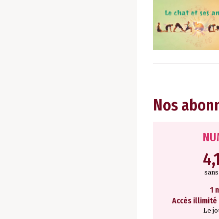
Nos abon
NU
4,
san
1 
Accès illimité
Le j