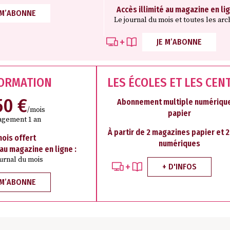
Accès illimité au magazine en lig
 M’ABONNE
Le journal du mois et toutes les arc
JE M’ABONNE
FORMATION
LES ÉCOLES ET LES CEN
50 €
Abonnement multiple numérique
/mois
papier
agement 1 an
À partir de 2 magazines papier et 
mois offert
numériques
 au magazine en ligne :
ournal du mois
+ D'INFOS
 M’ABONNE