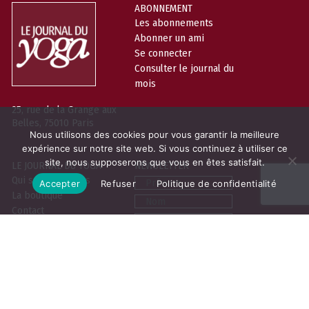
ABONNEMENT
Les abonnements
Abonner un ami
Se connecter
Consulter le journal du
mois
25, rue de la Grange aux
Belles, 75010 Paris
Nous utilisons des cookies pour vous garantir la meilleure
expérience sur notre site web. Si vous continuez à utiliser ce
site, nous supposerons que vous en êtes satisfait.
LE JOURNAL DU YOGA
NEWSLETTER
Prénom
Qui sommes-nous
Accepter
Refuser
Politique de confidentialité
La boutique
Nom
Contact
Email
Contribuer
Vous pouvez vous désabonner à tout
moment. Pour en savoir plus sur
notre politique de protection des
données,
cliquez-ici