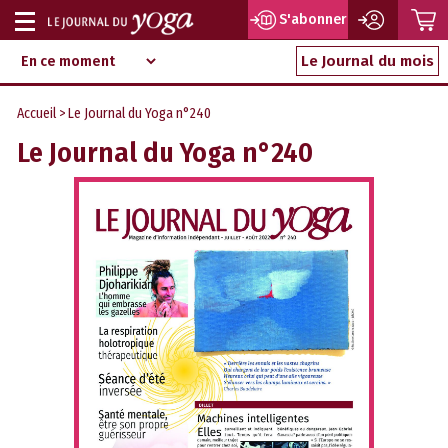
P
S'abonner
Afficher
Magazine
Aller
ou
Le Journal du mois
d‘information
au
indépendant
masquer
contenu
Accueil
> Le Journal du Yoga n°240
la
Le Journal du Yoga n°240
navigation