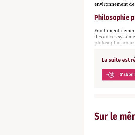
environnement de p
Philosophie p
Fondamentalement, t
des autres système
philosophie, un art
La suite est 
S'abon
Sur le mê