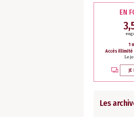
EN 
3,
eng
1 
Accès illimité
Le j
JE
Les archiv