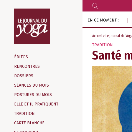
RECHERCHER
Aller
EN CE MOMENT :
au
contenu
Accueil
>
Le Journal du Yog
TRADITION
Magazine
Santé 
d‘information
ÉDITOS
indépendant
RENCONTRES
DOSSIERS
SÉANCES DU MOIS
POSTURES DU MOIS
ELLE ET IL PRATIQUENT
TRADITION
CARTE BLANCHE