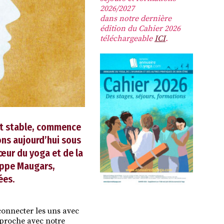
2026/2027
dans notre dernière
édition du Cahier 2026
téléchargeable
ICI
.
 et stable, commence
ons aujourd’hui sous
cœur du yoga et de la
lippe Maugars,
ées.
connecter les uns avec
approche avec notre