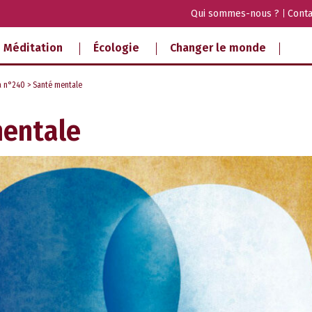
Qui sommes-nous ?
Conta
Méditation
Écologie
Changer le monde
a n°240
> Santé mentale
mentale