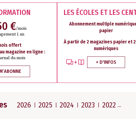
FORMATION
LES ÉCOLES ET LES CEN
50 €
Abonnement multiple numérique
/mois
papier
agement 1 an
À partir de 2 magazines papier et 
mois offert
numériques
 au magazine en ligne :
ournal du mois
+ D'INFOS
 M’ABONNE
es
2026
2025
2024
2023
2022