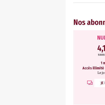
Nos abon
NU
4,
san
1 
Accès illimité
Le j
JE