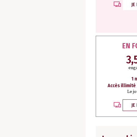
JE
EN 
3,
eng
1 
Accès illimité
Le j
JE