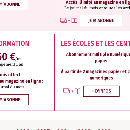
Accès illimité au magazine en lig
 M’ABONNE
Le journal du mois et toutes les arc
JE M’ABONNE
FORMATION
LES ÉCOLES ET LES CEN
50 €
Abonnement multiple numérique
/mois
papier
agement 1 an
À partir de 2 magazines papier et 
mois offert
numériques
 au magazine en ligne :
ournal du mois
+ D'INFOS
 M’ABONNE