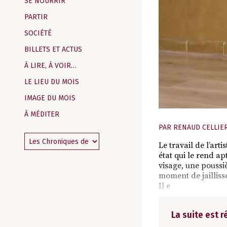
SE NOURRIR
PARTIR
SOCIÉTÉ
BILLETS ET ACTUS
À LIRE, À VOIR…
LE LIEU DU MOIS
IMAGE DU MOIS
À MÉDITER
PAR
RENAUD CELLIE
Le travail de l’arti
état qui le rend a
visage, une poussiè
moment de jaillisse
Il e
La suite est 