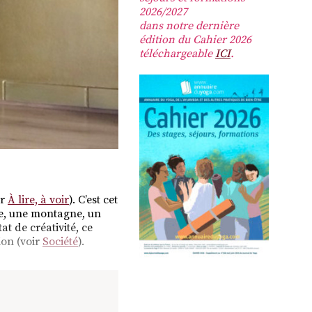
2026/2027
dans notre dernière
édition du Cahier 2026
téléchargeable
ICI
.
ir
À lire, à voir
). C’est cet
me, une montagne, un
at de créativité, ce
ion (voir
Société
).