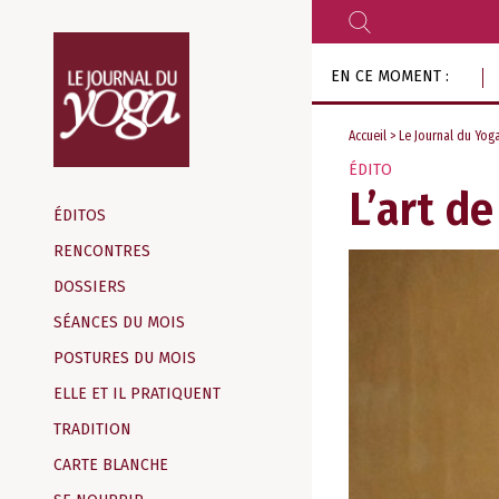
RECHERCHER
Aller
EN CE MOMENT :
au
contenu
Accueil
>
Le Journal du Yog
ÉDITO
Magazine
L’art d
d‘information
ÉDITOS
indépendant
RENCONTRES
DOSSIERS
SÉANCES DU MOIS
POSTURES DU MOIS
ELLE ET IL PRATIQUENT
TRADITION
CARTE BLANCHE