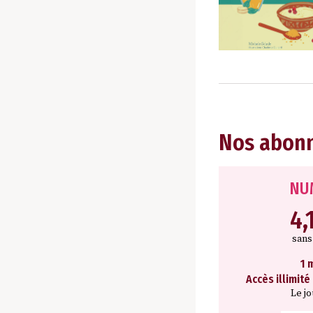
Nos abon
NU
4,
san
1 
Accès illimité
Le j