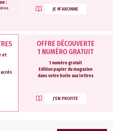
ne :
hives
JE M’ABONNE
OFFRE DÉCOUVERTE
TRES
1 NUMÉRO GRATUIT
 et
1 numéro gratuit
Edition papier du magazine
2 accès
dans votre boite aux lettres
J'EN PROFITE