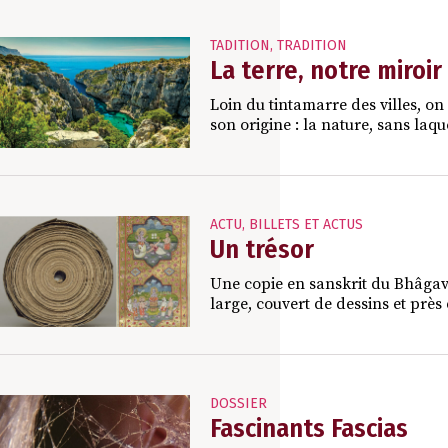
TADITION
,
TRADITION
La terre, notre miroi
Loin du tintamarre des villes, on
son origine : la nature, sans laqu
ACTU
,
BILLETS ET ACTUS
Un trésor
Une copie en sanskrit du Bhâgav
large, couvert de dessins et près d
DOSSIER
Fascinants Fascias