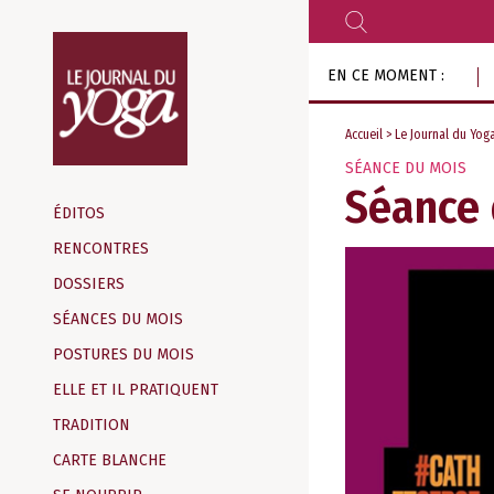
RECHERCHER
Aller
EN CE MOMENT :
au
contenu
Accueil
>
Le Journal du Yog
SÉANCE DU MOIS
Magazine
Séance d
d‘information
ÉDITOS
indépendant
RENCONTRES
DOSSIERS
SÉANCES DU MOIS
POSTURES DU MOIS
ELLE ET IL PRATIQUENT
TRADITION
CARTE BLANCHE