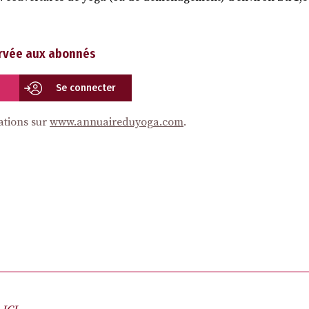
ervée aux abonnés
Se connecter
ations sur
www.annuaireduyoga.com
.