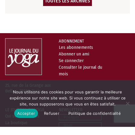
TOUTES LES ARCHIVES
ABONNEMENT
Les abonnements
Abonner un ami
Se connecter
Consulter le journal du
mois
25, rue de la Grange aux
Belles, 75010 Paris
Nous utilisons des cookies pour vous garantir la meilleure
expérience sur notre site web. Si vous continuez à utiliser ce
site, nous supposerons que vous en êtes satisfait.
LE JOURNAL DU YOGA
NEWSLETTER
Accepter
Refuser
Politique de confidentialité
Prénom
Qui sommes-nous
La boutique
Nom
Contact
Email