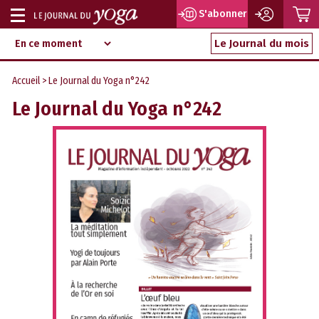
P
S'abonner
Afficher
Magazine
Aller
ou
Le Journal du mois
d‘information
au
indépendant
masquer
contenu
Accueil
> Le Journal du Yoga n°242
la
Le Journal du Yoga n°242
navigation