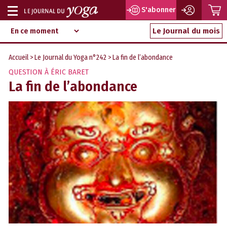
P
S'abonner
Afficher
Magazine
Aller
ou
Le Journal du mois
d‘information
au
indépendant
masquer
contenu
Accueil
>
Le Journal du Yoga n°242
> La fin de l’abondance
la
QUESTION À ÉRIC BARET
navigation
La fin de l’abondance