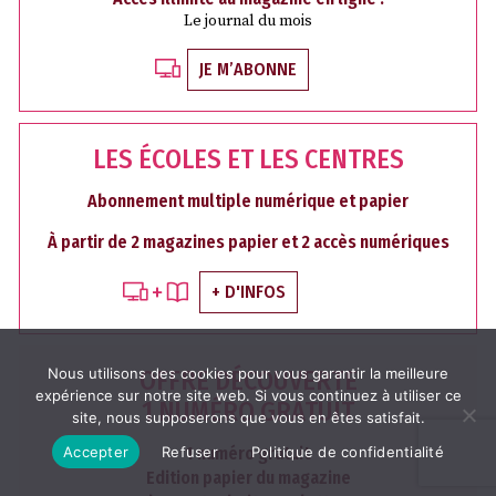
Le journal du mois
JE M’ABONNE
LES ÉCOLES ET LES CENTRES
Abonnement multiple numérique et papier
À partir de 2 magazines papier et 2 accès numériques
+ D'INFOS
Nous utilisons des cookies pour vous garantir la meilleure
OFFRE DÉCOUVERTE
expérience sur notre site web. Si vous continuez à utiliser ce
1 NUMÉRO GRATUIT
site, nous supposerons que vous en êtes satisfait.
Accepter
Refuser
1 numéro gratuit
Politique de confidentialité
Edition papier du magazine