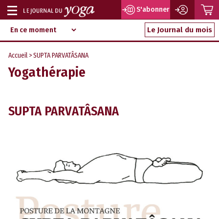
P
S'abonner
Afficher
Magazine
Aller
ou
Le Journal du mois
d‘information
au
indépendant
masquer
contenu
Accueil
> SUPTA PARVATÂSANA
la
Yogathérapie
navigation
SUPTA PARVATÂSANA