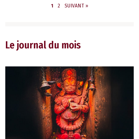
PAGE
PAGE
1
2
SUIVANT »
Le journal du mois