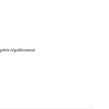
Se
connecter
répétés régulièrement