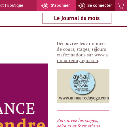
ct
Boutique
S'abonner
Se connecter
Le Journal du mois
Découvrez les annonces
de cours, stages, séjours
ou formations sur
www.a
nnuaireduyoga.com
.
Retrouvez les stages,
séjours et formations