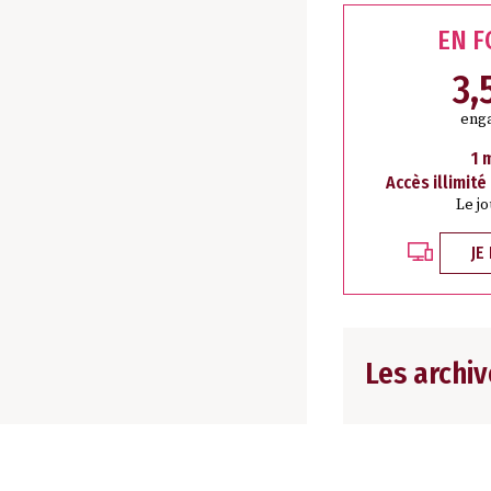
EN 
3,
eng
1 
Accès illimité
Le j
JE
Les archiv