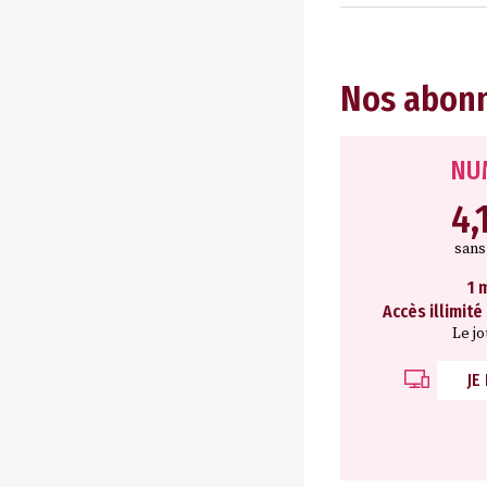
Nos abon
NU
4,
san
1 
Accès illimité
Le j
JE