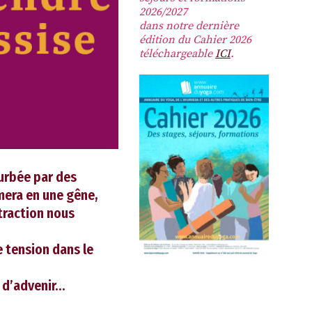
2026/2027
dans notre dernière
édition du Cahier 2026
téléchargeable
ICI
.
turbée par des
mera en une gêne,
traction nous
e tension dans le
l d’advenir…