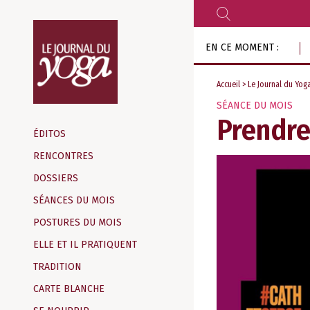
RECHERCHER
Aller
EN CE MOMENT :
au
contenu
Accueil
>
Le Journal du Yog
SÉANCE DU MOIS
Magazine
Prendre
d‘information
ÉDITOS
indépendant
RENCONTRES
DOSSIERS
SÉANCES DU MOIS
POSTURES DU MOIS
ELLE ET IL PRATIQUENT
TRADITION
CARTE BLANCHE