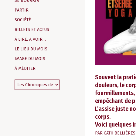
SE NOURRIR
PARTIR
SOCIÉTÉ
BILLETS ET ACTUS
À LIRE, À VOIR…
LE LIEU DU MOIS
IMAGE DU MOIS
À MÉDITER
Souvent la prat
douleurs, le cor
fourmillements,
empêchant de po
L’assise juste n
corps.
Voici quelques i
PAR
CATH BELLIÈRES