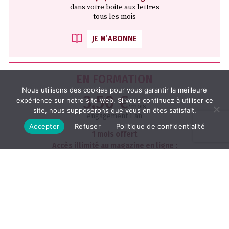
dans votre boite aux lettres
tous les mois
JE M’ABONNE
EN FORMATION
Nous utilisons des cookies pour vous garantir la meilleure
3,50 €
expérience sur notre site web. Si vous continuez à utiliser ce
/mois
site, nous supposerons que vous en êtes satisfait.
engagement 1 an
Accepter
Refuser
Politique de confidentialité
1 mois offert
Accès illimité au magazine en ligne :
Le journal du mois
JE M’ABONNE
LES ÉCOLES ET LES CENTRES