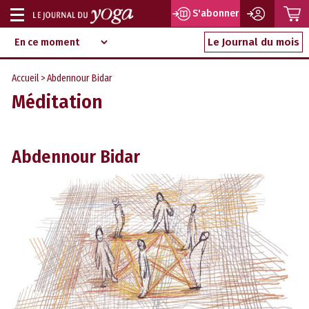
P
S'abonner
Afficher
Magazine
Aller
ou
Le Journal du mois
d‘information
au
indépendant
masquer
contenu
Accueil
> Abdennour Bidar
la
Méditation
navigation
Abdennour Bidar