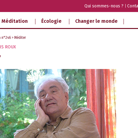
Qui sommes-nous ?
Conta
Méditation
Écologie
Changer le monde
a n°246
> Méditer
IS ROUX
r