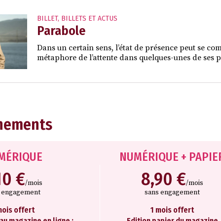
BILLET
,
BILLETS ET ACTUS
Parabole
Dans un certain sens, l’état de présence peut se comp
métaphore de l’attente dans quelques-unes de ses p
nements
MÉRIQUE
NUMÉRIQUE + PAPIE
10 €
8,90 €
/mois
/mois
s engagement
sans engagement
mois offert
1 mois offert
 au magazine en ligne :
Edition papier du magazine