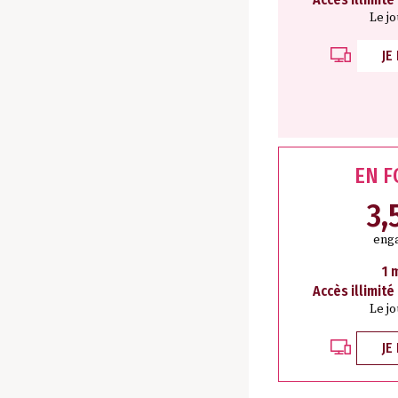
Le j
JE
EN 
3,
eng
1 
Accès illimité
Le j
JE