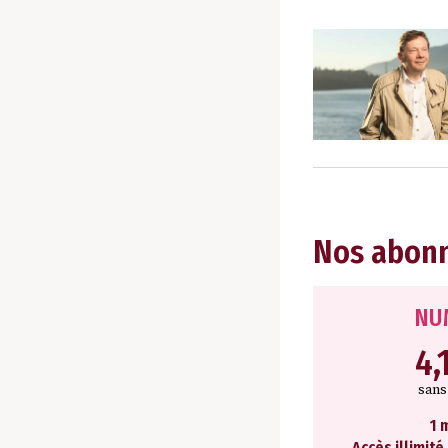
Nos abon
NU
4,
san
1 
Accès illimité