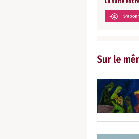
La suite est 
S'abon
Sur le mê