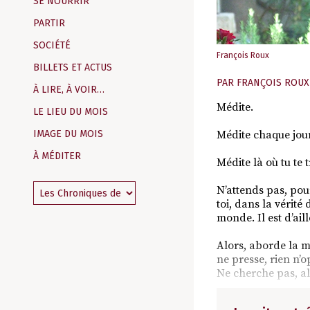
SE NOURRIR
PARTIR
SOCIÉTÉ
François Roux
BILLETS ET ACTUS
PAR
FRANÇOIS ROUX
À LIRE, À VOIR…
Médite.
LE LIEU DU MOIS
IMAGE DU MOIS
Médite chaque jour
À MÉDITER
Médite là où tu te 
N’attends pas, pour
toi, dans la vérité
monde. Il est d’ai
Alors, aborde la mé
ne presse, rien n’
Ne cherche pas, al