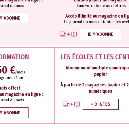
ournal du mois
dans votre boite aux lettres
Accès illimité au magazine en lig
 M’ABONNE
Le journal du mois et toutes les arc
JE M’ABONNE
FORMATION
LES ÉCOLES ET LES CEN
50 €
Abonnement multiple numérique
/mois
papier
agement 1 an
À partir de 2 magazines papier et 
mois offert
numériques
 au magazine en ligne :
ournal du mois
+ D'INFOS
 M’ABONNE