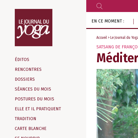
RECHERCHER
Aller
EN CE MOMENT :
au
contenu
Accueil
>
Le Journal du Yog
SATSANG DE FRANÇO
Magazine
Médite
d‘information
ÉDITOS
indépendant
RENCONTRES
DOSSIERS
SÉANCES DU MOIS
POSTURES DU MOIS
ELLE ET IL PRATIQUENT
TRADITION
CARTE BLANCHE