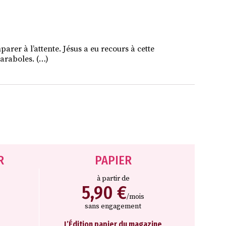
arer à l’attente. Jésus a eu recours à cette
araboles. (…)
R
PAPIER
à partir de
5,90 €
/mois
sans engagement
L’Édition papier du magazine