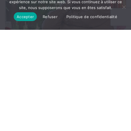
expérience sur notre site web. Si vous continuez à utiliser ce
site, nous supposerons que vous en êtes satisfait.
Accepter
Refuser
Politique de confidentialité
Vivre libre, là réside le nœud du problème. Plus
exactement, des problèmes. Constante est la tentation de
s’identifier. Il peut sembler logique que tu t’identifies à ce
qui tourne bien, mais tu t’identifies aussi à ce qui va mal.
Ta...
LIRE LA SUITE
SATSANG DE FRANÇOIS ROUX
Renaître !