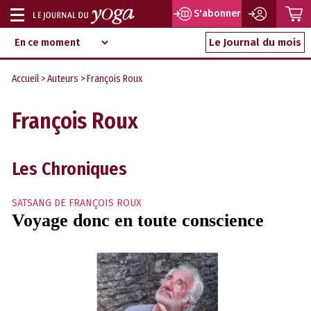
P
S'abonner
Afficher
Magazine
Aller
ou
Le Journal du mois
d‘information
au
indépendant
masquer
contenu
Accueil
>
Auteurs
> François Roux
la
navigation
François Roux
Les Chroniques
SATSANG DE FRANÇOIS ROUX
Voyage donc en toute conscience