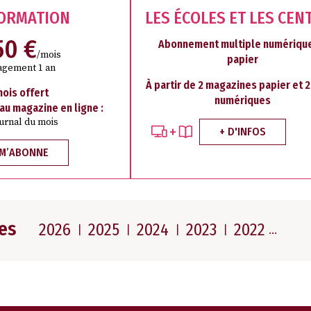
FORMATION
LES ÉCOLES ET LES CEN
50 €
Abonnement multiple numérique
/mois
papier
agement 1 an
À partir de 2 magazines papier et 
mois offert
numériques
 au magazine en ligne :
ournal du mois
+ D'INFOS
 M’ABONNE
es
2026
2025
2024
2023
2022