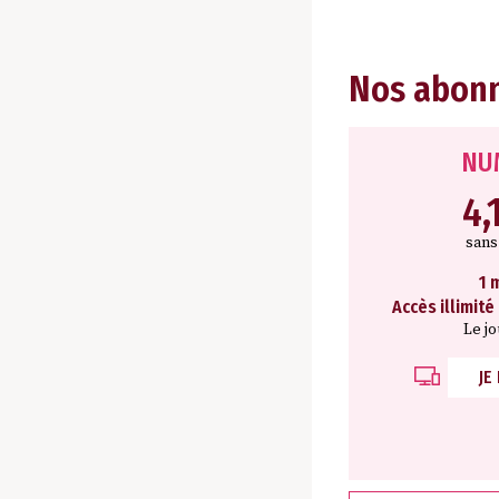
Nos abon
NU
4,
san
1 
Accès illimité
Le j
JE