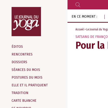
RECHERCHER
Aller
EN CE MOMENT :
au
contenu
Accueil
>
Le Journal du Yog
SATSANG DE FRANÇO
Magazine
Pour la
d‘information
ÉDITOS
indépendant
RENCONTRES
DOSSIERS
SÉANCES DU MOIS
POSTURES DU MOIS
ELLE ET IL PRATIQUENT
TRADITION
CARTE BLANCHE