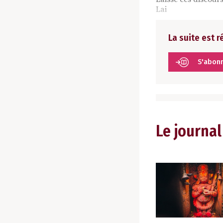
Lai
La suite est 
S'abon
Le journal