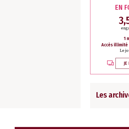
EN 
3,
eng
1 
Accès illimité
Le j
JE
Les archiv