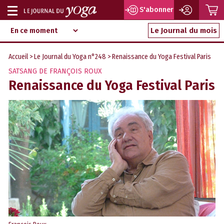
P
S'abonner
Afficher
Magazine
Aller
ou
Le Journal du mois
d‘information
au
indépendant
masquer
contenu
Accueil
>
Le Journal du Yoga n°248
> Renaissance du Yoga Festival Paris
la
SATSANG DE FRANÇOIS ROUX
navigation
Renaissance du Yoga Festival Paris