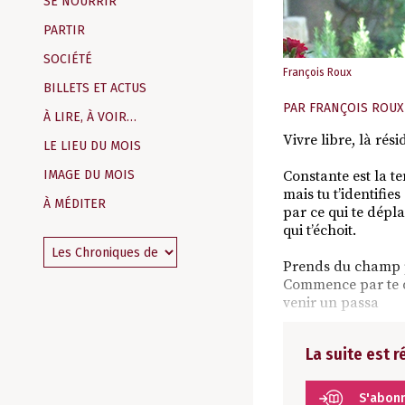
SE NOURRIR
PARTIR
SOCIÉTÉ
François Roux
BILLETS ET ACTUS
PAR
FRANÇOIS ROUX
À LIRE, À VOIR…
Vivre libre, là ré
LE LIEU DU MOIS
IMAGE DU MOIS
Constante est la te
mais tu t’identifie
À MÉDITER
par ce qui te déplaî
qui t’échoit.
Prends du champ pa
Commence par te dé
venir un passa
La suite est 
S'abon