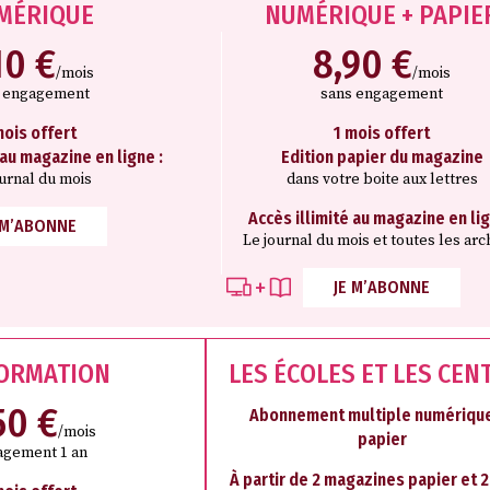
MÉRIQUE
NUMÉRIQUE + PAPIE
10 €
8,90 €
/mois
/mois
s engagement
sans engagement
mois offert
1 mois offert
 au magazine en ligne :
Edition papier du magazine
ournal du mois
dans votre boite aux lettres
Accès illimité au magazine en lig
 M’ABONNE
Le journal du mois et toutes les arc
JE M’ABONNE
FORMATION
LES ÉCOLES ET LES CEN
50 €
Abonnement multiple numérique
/mois
papier
agement 1 an
À partir de 2 magazines papier et 