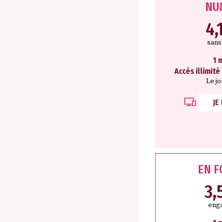
NU
4,
san
1 
Accès illimité
Le j
JE
EN 
3,
eng