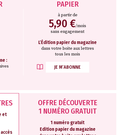
R
PAPIER
à partir de
5,90 €
/mois
sans engagement
L’Édition papier du magazine
dans votre boite aux lettres
tous les mois
ne :
hives
JE M’ABONNE
OFFRE DÉCOUVERTE
TRES
1 NUMÉRO GRATUIT
 et
1 numéro gratuit
Edition papier du magazine
2 accès