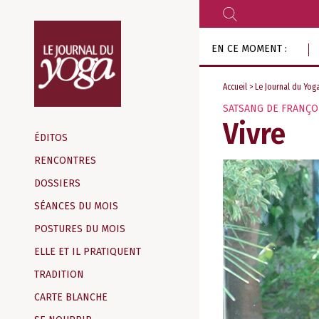
RECHERCHER
Aller
EN CE MOMENT :
au
contenu
Accueil
>
Le Journal du Yog
SATSANG DE FRANÇO
Magazine
Vivre
d‘information
ÉDITOS
indépendant
RENCONTRES
DOSSIERS
SÉANCES DU MOIS
POSTURES DU MOIS
ELLE ET IL PRATIQUENT
TRADITION
CARTE BLANCHE