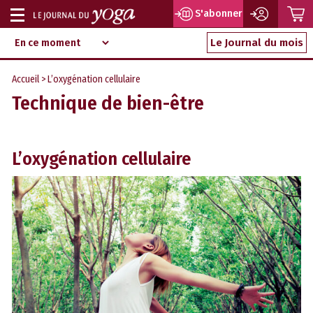
P
S'abonner
Afficher
Magazine
Aller
ou
Le Journal du mois
d‘information
au
indépendant
masquer
contenu
Accueil
> L’oxygénation cellulaire
la
Technique de bien-être
navigation
L’oxygénation cellulaire