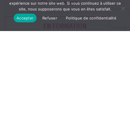
JE M’ABONNE
expérience sur notre site web. Si vous continuez à utiliser ce
site, nous supposerons que vous en êtes satisfait.
Accepter
Refuser
Politique de confidentialité
EN FORMATION
3,50 €
/mois
engagement 1 an
1 mois offert
Accès illimité au magazine en ligne :
Le journal du mois
JE M’ABONNE
LES ÉCOLES ET LES CENTRES
Abonnement multiple numérique et papier
À partir de 2 magazines papier et 2 accès numériques