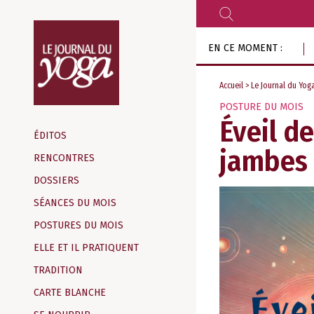
RECHERCHER
Aller
EN CE MOMENT :
au
contenu
Accueil
>
Le Journal du Yog
POSTURE DU MOIS
Magazine
Éveil d
d‘information
ÉDITOS
indépendant
jambes
RENCONTRES
DOSSIERS
SÉANCES DU MOIS
POSTURES DU MOIS
ELLE ET IL PRATIQUENT
TRADITION
CARTE BLANCHE