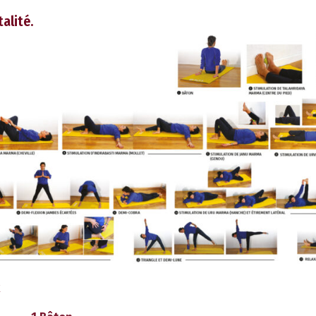
talité.
K