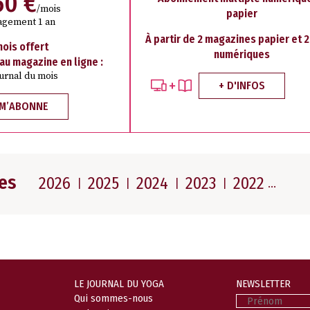
50 €
/mois
papier
agement 1 an
À partir de 2 magazines papier et 
mois offert
numériques
 au magazine en ligne :
ournal du mois
+ D'INFOS
 M’ABONNE
es
2026
2025
2024
2023
2022
LE JOURNAL DU YOGA
NEWSLETTER
Prénom
Qui sommes-nous