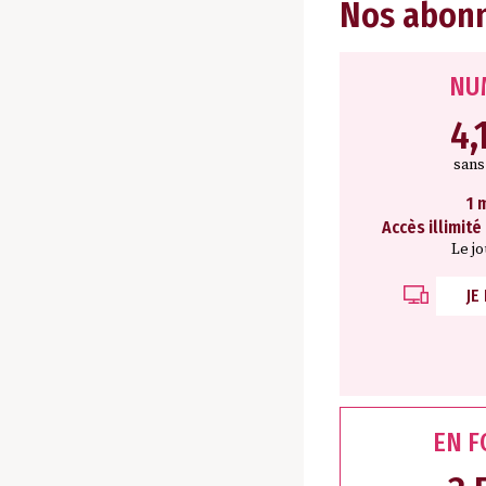
Nos abon
NU
4,
san
1 
Accès illimité
Le j
JE
EN 