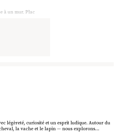
e à un mur. Plac
vec légèreté, curiosité et un esprit ludique. Autour du
le cheval, la vache et le lapin — nous explorons…