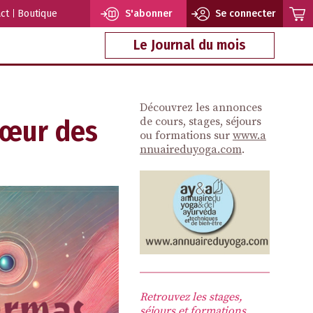
ct
Boutique
S'abonner
Se connecter
Le Journal du mois
Découvrez les annonces
cœur des
de cours, stages, séjours
ou formations sur
www.a
nnuaireduyoga.com
.
Retrouvez les stages,
séjours et formations