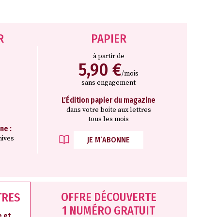
R
PAPIER
à partir de
5,90 €
/mois
sans engagement
L’Édition papier du magazine
dans votre boite aux lettres
tous les mois
ne :
hives
JE M’ABONNE
OFFRE DÉCOUVERTE
TRES
1 NUMÉRO GRATUIT
 et