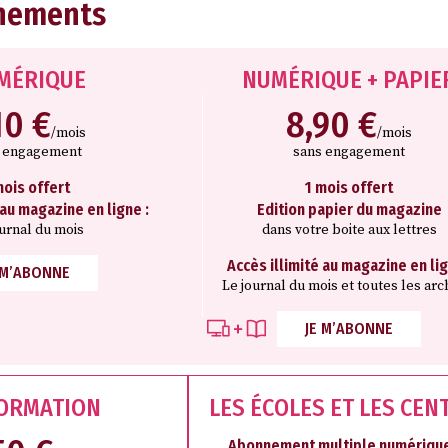
nements
MÉRIQUE
NUMÉRIQUE + PAPIE
10 €
8,90 €
/mois
/mois
s engagement
sans engagement
mois offert
1 mois offert
 au magazine en ligne :
Edition papier du magazine
ournal du mois
dans votre boite aux lettres
Accès illimité au magazine en lig
 M’ABONNE
Le journal du mois et toutes les arc
JE M’ABONNE
FORMATION
LES ÉCOLES ET LES CEN
Abonnement multiple numérique