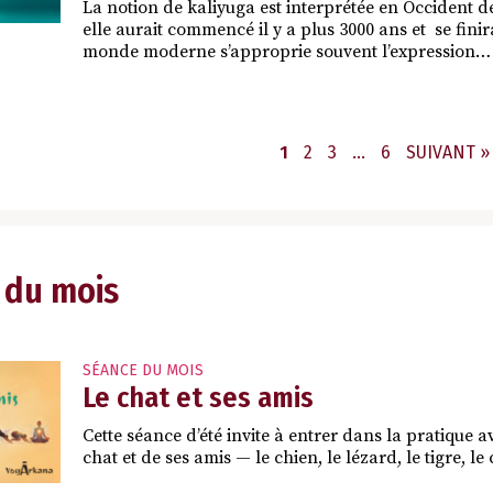
La notion de kaliyuga est interprétée en Occident d
elle aurait commencé il y a plus 3000 ans et se fini
monde moderne s’approprie souvent l’expression…
PAGE
PAGE
PAGE
PAGE
1
2
3
…
6
SUIVANT »
 du mois
SÉANCE DU MOIS
Le chat et ses amis
Cette séance d’été invite à entrer dans la pratique a
chat et de ses amis — le chien, le lézard, le tigre, 