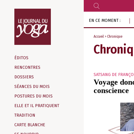
RECHERCHER
Aller
EN CE MOMENT :
au
contenu
Accueil
>
Chronique
Chroni
Magazine
d‘information
ÉDITOS
indépendant
RENCONTRES
SATSANG DE FRANÇO
DOSSIERS
Voyage donc
SÉANCES DU MOIS
conscience
POSTURES DU MOIS
ELLE ET IL PRATIQUENT
TRADITION
CARTE BLANCHE