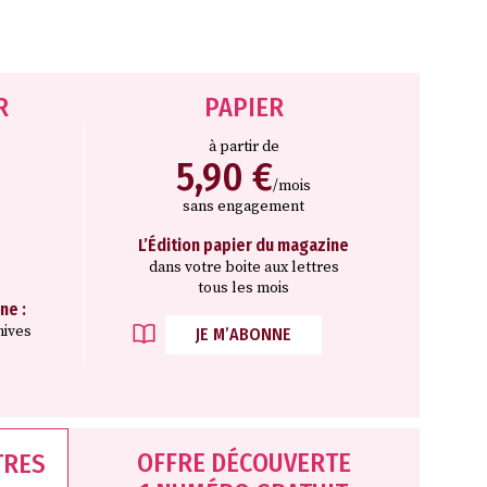
R
PAPIER
à partir de
5,90 €
/mois
sans engagement
L’Édition papier du magazine
dans votre boite aux lettres
tous les mois
ne :
hives
JE M’ABONNE
OFFRE DÉCOUVERTE
TRES