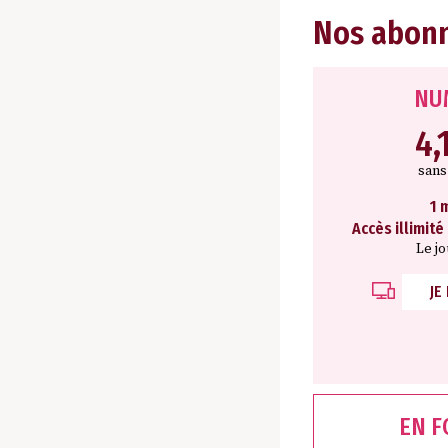
Nos abon
NU
4,
san
1 
Accès illimité
Le j
JE
EN 