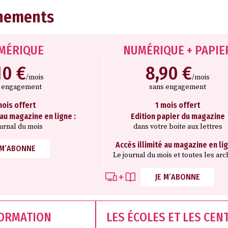
nements
MÉRIQUE
NUMÉRIQUE + PAPIE
10 €
8,90 €
/mois
/mois
s engagement
sans engagement
mois offert
1 mois offert
 au magazine en ligne :
Edition papier du magazine
ournal du mois
dans votre boite aux lettres
Accès illimité au magazine en lig
 M’ABONNE
Le journal du mois et toutes les arc
JE M’ABONNE
FORMATION
LES ÉCOLES ET LES CEN