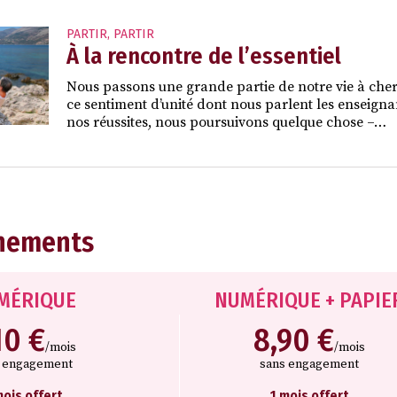
PARTIR
,
PARTIR
À la rencontre de l’essentiel
Nous passons une grande partie de notre vie à che
ce sentiment d’unité dont nous parlent les enseigna
nos réussites, nous poursuivons quelque chose –…
nements
MÉRIQUE
NUMÉRIQUE + PAPIE
10 €
8,90 €
/mois
/mois
s engagement
sans engagement
mois offert
1 mois offert