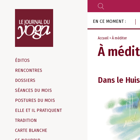
RECHERCHER
Aller
EN CE MOMENT :
au
contenu
Accueil
>
À méditer
À médit
Magazine
d‘information
ÉDITOS
indépendant
RENCONTRES
Dans le Huis 
DOSSIERS
SÉANCES DU MOIS
POSTURES DU MOIS
ELLE ET IL PRATIQUENT
TRADITION
CARTE BLANCHE