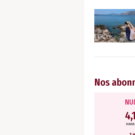
Nos abon
NU
4,
san
1 