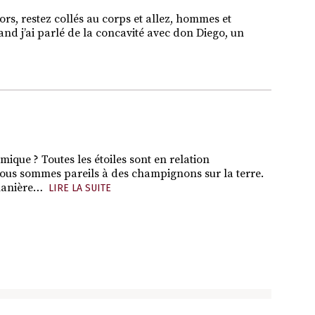
rs, restez collés au corps et allez, hommes et
nd j’ai parlé de la concavité avec don Diego, un
smique ? Toutes les étoiles sont en relation
 Nous sommes pareils à des champignons sur la terre.
 manière…
LIRE LA SUITE
E