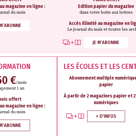
 au magazine en ligne :
Edition papier du magazine
ournal du mois
dans votre boite aux lettres
Accès illimité au magazine en lig
 M’ABONNE
Le journal du mois et toutes les arc
JE M’ABONNE
FORMATION
LES ÉCOLES ET LES CEN
50 €
Abonnement multiple numérique
/mois
papier
agement 1 an
À partir de 2 magazines papier et 
mois offert
numériques
 au magazine en ligne :
ournal du mois
+ D'INFOS
 M’ABONNE