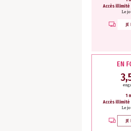
Accès illimité
Le j
JE
EN 
3,
eng
1 
Accès illimité
Le j
JE