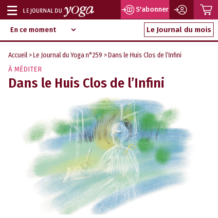
P
S'abonner
Afficher
Magazine
Aller
ou
Le Journal du mois
d‘information
au
indépendant
masquer
contenu
Accueil
>
Le Journal du Yoga n°259
> Dans le Huis Clos de l’Infini
la
À MÉDITER
navigation
Dans le Huis Clos de l’Infini