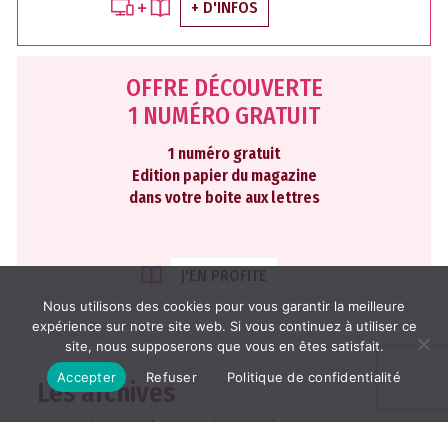
+ D'INFOS
OFFRE DÉCOUVERTE
1 NUMÉRO GRATUIT
1 numéro gratuit
Edition papier du magazine
dans votre boite aux lettres
J'EN PROFITE
Nous utilisons des cookies pour vous garantir la meilleure
expérience sur notre site web. Si vous continuez à utiliser ce
site, nous supposerons que vous en êtes satisfait.
Accepter
Refuser
Politique de confidentialité
Les archives
2026
2025
2024
2023
2022