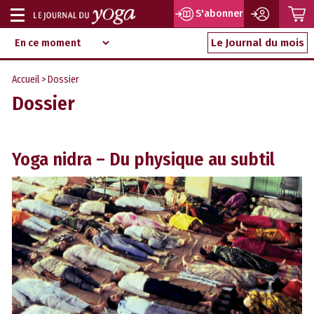
P
S'abonner
Afficher
Magazine
Aller
ou
Le Journal du mois
d‘information
au
indépendant
masquer
contenu
Accueil
>
Dossier
la
Dossier
navigation
Yoga nidra – Du physique au subtil