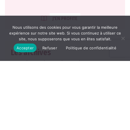
J'EN PROFITE
Nous utilisons des cookies pour vous garantir la meilleure
expérience sur notre site web. Si vous continuez à utiliser ce
site, nous supposerons que vous en êtes satisfait.
Accepter
Refuser
Politique de confidentialité
Les archives
2026
2025
2024
2023
2022
TOUTES LES ARCHIVES
ABONNEMENT
Les abonnements
Abonner un ami