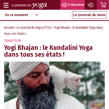
P
S'abonner
Afficher
Magazine
Aller
ou
Le Journal du mois
d‘information
au
indépendant
masquer
contenu
Accueil
>
Le Journal du Yoga n°243
> Yogi Bhajan : le Kundalini Yoga dans
la
tous ses états !
navigation
TRADITION
Yogi Bhajan : le Kundalini Yoga
dans tous ses états !