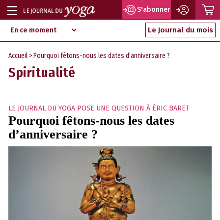
P
S'abonner
Afficher
Magazine
Aller
ou
Le Journal du mois
d‘information
au
indépendant
masquer
contenu
Accueil
> Pourquoi fêtons-nous les dates d’anniversaire ?
la
Spiritualité
navigation
LE JOURNAL DU YOGA POSE UNE QUESTION À ÉRIC BARET
Pourquoi fêtons-nous les dates
d’anniversaire ?