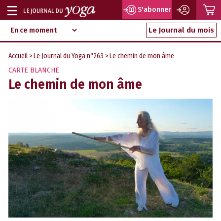
P
S'abonner
Afficher
Magazine
Aller
ou
Le Journal du mois
d‘information
au
indépendant
masquer
contenu
Accueil
>
Le Journal du Yoga n°263
> Le chemin de mon âme
la
CARTE BLANCHE
navigation
Le chemin de mon âme