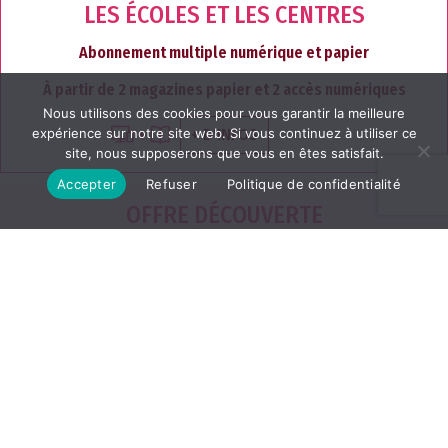
LES ÉCOLES ET LES CENTRES
Abonnement multiple numérique et papier
À partir de 2 magazines papier et 2 accès numériques
Nous utilisons des cookies pour vous garantir la meilleure
+ D'INFOS
expérience sur notre site web. Si vous continuez à utiliser ce
site, nous supposerons que vous en êtes satisfait.
Accepter
Refuser
Politique de confidentialité
OFFRE DÉCOUVERTE
1 NUMÉRO GRATUIT
1 numéro gratuit
Edition papier du magazine
dans votre boite aux lettres
J'EN PROFITE