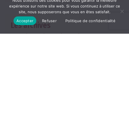
Nous utilisons des cookies pour vous garantir la meilleure
expérience sur notre site web. Si vous continuez à utiliser ce
site, nous supposerons que vous en êtes satisfait.
Accepter
Refuser
Politique de confidentialité
Les archives
2026
2025
2024
2023
2022
TOUTES LES ARCHIVES
ABONNEMENT
Les abonnements
Abonner un ami
Se connecter
Consulter le journal du
mois
25, rue de la Grange aux