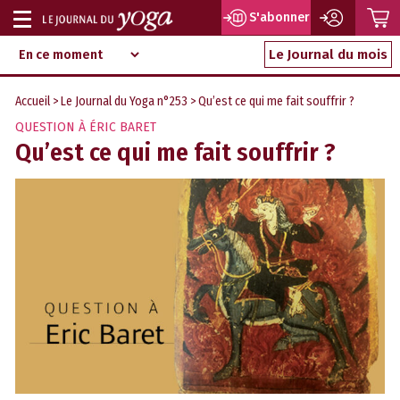
P
S'abonner
Afficher
Magazine
Aller
ou
Le Journal du mois
d‘information
au
indépendant
masquer
contenu
Accueil
>
Le Journal du Yoga n°253
> Qu’est ce qui me fait souffrir ?
la
QUESTION À ÉRIC BARET
navigation
Qu’est ce qui me fait souffrir ?