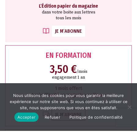
L’Édition papier du magazine
dans votre boite aux lettres
tous les mois
JE M’ABONNE
EN FORMATION
3,50 €
/mois
engagement 1 an
1 mois offert
Accès illimité au magazine en ligne :
Nous utilisons des cookies pour vous garantir la meilleure
Le journal du mois
expérience sur notre site web. Si vous continuez à utiliser ce
site, nous supposerons que vous en êtes satisfait.
JE M’ABONNE
Accepter
Refuser
Politique de confidentialité