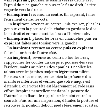
– En expirant
, poussez le bassin vers la droite avec
l’appui du pied gauche et ouvrez le flanc droit, la tête
regarde vers la droite.
– En inspirant
revenez au centre. En expirant, faites
l’étirement de l’autre côté.
– En inspirant, revenez au centre. Puis expirez, pliez les
genoux vers la posture de la chaise en gardant le dos
bien droit et en ramenant les bras à l’horizontale.
–
En inspirant,
placez les bras en chandelier puis
en
expirant
faites une torsion vers la gauche.
–
En inspirant
revenez au centre
puis en expirant
faites la torsion de l’autre côté.
–
En inspirant,
revenez au centre. Pliez les bras,
rapprochez les coudes du corps et poussez-les vers
l’arrière, mains au niveau des épaules. Décollez les
talons avec les jambes toujours légèrement pliées.
Poussez sur les mains, sentez bien la présence des
membres inférieurs et vérifiez que votre nuque est
détendue, que votre tête est légèrement relevée sans
effort. Respirez naturellement dans la posture de
l’Autruche en fixant le regard sur le point entre les
sourcils. Puis sur une inspiration, défaites la posture et
retrouvez la position debout pieds légèrement écartés.