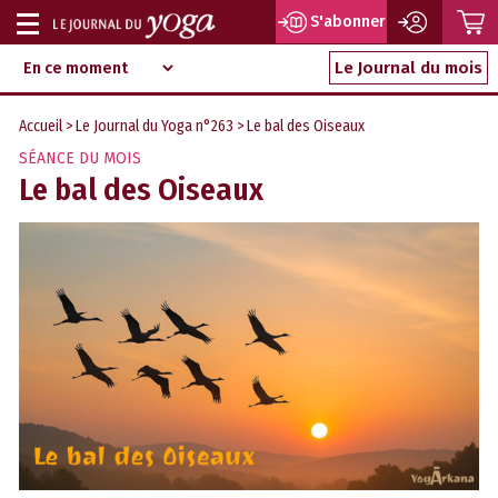
P
S'abonner
Afficher
Magazine
Aller
ou
Le Journal du mois
d‘information
au
indépendant
masquer
contenu
Accueil
>
Le Journal du Yoga n°263
> Le bal des Oiseaux
la
SÉANCE DU MOIS
navigation
Le bal des Oiseaux