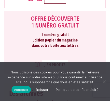
OFFRE DÉCOUVERTE
1 NUMÉRO GRATUIT
1 numéro gratuit
Edition papier du magazine
dans votre boite aux lettres
J'EN PROFITE
Nous utilisons des cookies pour vous garantir la meilleure
expérience sur notre site web. Si vous continuez à utiliser ce
site, nous supposerons que vous en êtes satisfait.
Accepter
Refuser
Politique de confidentialité
Les archives
2026
2025
2024
2023
2022