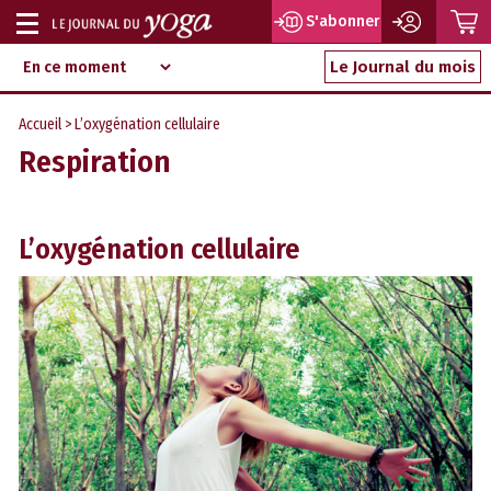
P
S'abonner
Afficher
Magazine
Aller
ou
Le Journal du mois
d‘information
au
indépendant
masquer
contenu
Accueil
> L’oxygénation cellulaire
la
Respiration
navigation
L’oxygénation cellulaire