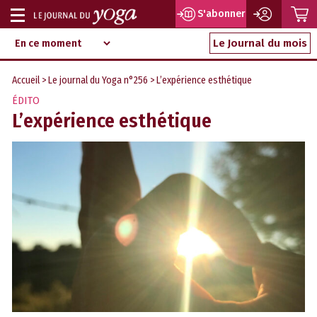
P
S'abonner
Afficher
Magazine
Aller
ou
Le Journal du mois
d‘information
au
indépendant
masquer
contenu
Accueil
>
Le journal du Yoga n°256
> L’expérience esthétique
la
ÉDITO
navigation
L’expérience esthétique