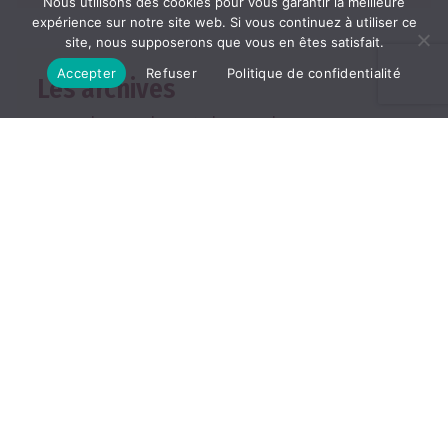
Nous utilisons des cookies pour vous garantir la meilleure
expérience sur notre site web. Si vous continuez à utiliser ce
site, nous supposerons que vous en êtes satisfait.
Accepter
Refuser
Politique de confidentialité
Les archives
2026
2025
2024
2023
2022
TOUTES LES ARCHIVES
ABONNEMENT
Les abonnements
Abonner un ami
Se connecter
Consulter le journal du
mois
25, rue de la Grange aux