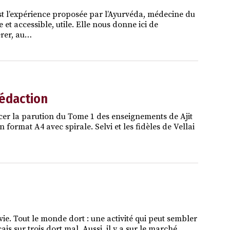
est l’expérience proposée par l’Ayurvéda, médecine du
 et accessible, utile. Elle nous donne ici de
érer, au…
rédaction
cer la parution du Tome 1 des enseignements de Ajit
ormat A4 avec spirale. Selvi et les fidèles de Vellai
vie. Tout le monde dort : une activité qui peut sembler
is sur trois dort mal. Aussi, il y a sur le marché…