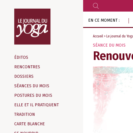
RECHERCHER
Aller
EN CE MOMENT :
au
contenu
Accueil
>
Le journal du Yog
SÉANCE DU MOIS
Magazine
Renouv
d‘information
ÉDITOS
indépendant
RENCONTRES
DOSSIERS
SÉANCES DU MOIS
POSTURES DU MOIS
ELLE ET IL PRATIQUENT
TRADITION
CARTE BLANCHE