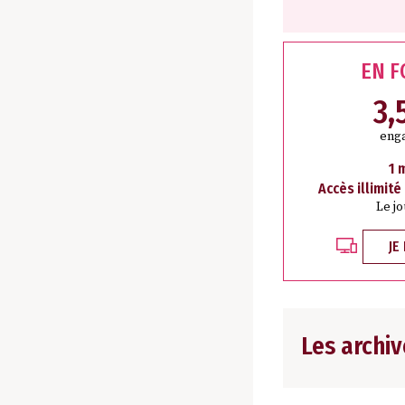
EN 
3,
eng
1 
Accès illimité
Le j
JE
Les archiv