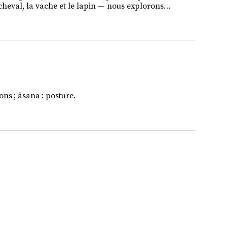
le cheval, la vache et le lapin — nous explorons…
ons ; âsana : posture.