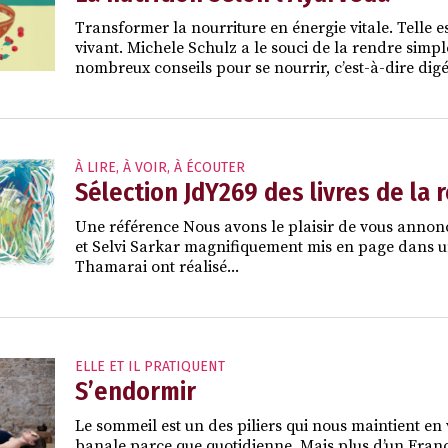
Transformer la nourriture en énergie vitale. Telle 
vivant. Michele Schulz a le souci de la rendre simple
nombreux conseils pour se nourrir, c’est-à-dire dig
À LIRE, À VOIR, À ÉCOUTER
Sélection JdY269 des livres de la 
Une référence Nous avons le plaisir de vous annon
et Selvi Sarkar magnifiquement mis en page dans un f
Thamarai ont réalisé...
ELLE ET IL PRATIQUENT
S’endormir
Le sommeil est un des piliers qui nous maintient en 
banale parce que quotidienne. Mais plus d’un França