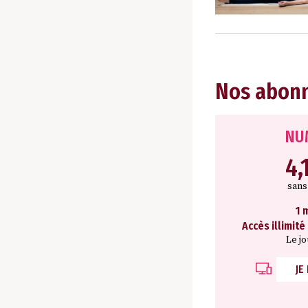
Nos abon
NU
4,
san
1 
Accès illimité
Le j
JE