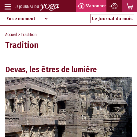
P
S'abonner
Afficher
Magazine
Aller
ou
Le Journal du mois
d‘information
au
indépendant
masquer
contenu
Accueil
>
Tradition
la
Tradition
navigation
Devas, les êtres de lumière