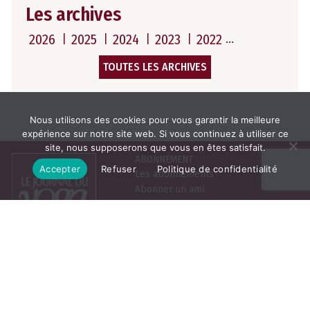
Les archives
2026
2025
2024
2023
2022
TOUTES LES ARCHIVES
Nous utilisons des cookies pour vous garantir la meilleure
expérience sur notre site web. Si vous continuez à utiliser ce
site, nous supposerons que vous en êtes satisfait.
ABONNEMENT
Accepter
Refuser
Politique de confidentialité
Les abonnements
Abonner un ami
Se connecter
Consulter le journal du
mois
25, rue de la Grange aux
Belles, 75010 Paris