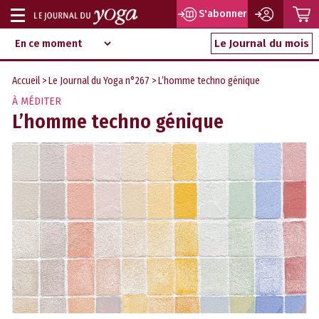
P
S'abonner
Afficher
Magazine
Aller
ou
Le Journal du mois
d‘information
au
indépendant
masquer
contenu
Accueil
>
Le Journal du Yoga n°267
> L’homme techno génique
la
À MÉDITER
navigation
L’homme techno génique