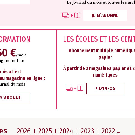
Le journal du mois et toutes les arc
JE M’ABONNE
FORMATION
LES ÉCOLES ET LES CEN
50 €
Abonnement multiple numérique
/mois
papier
agement 1 an
À partir de 2 magazines papier et 
mois offert
numériques
 au magazine en ligne :
ournal du mois
+ D'INFOS
 M’ABONNE
es
2026
2025
2024
2023
2022