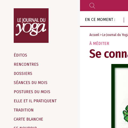
RECHERCHER
Aller
EN CE MOMENT :
au
contenu
Accueil
>
Le Journal du Yog
À MÉDITER
Magazine
Se conn
d‘information
ÉDITOS
indépendant
RENCONTRES
DOSSIERS
SÉANCES DU MOIS
POSTURES DU MOIS
ELLE ET IL PRATIQUENT
TRADITION
CARTE BLANCHE