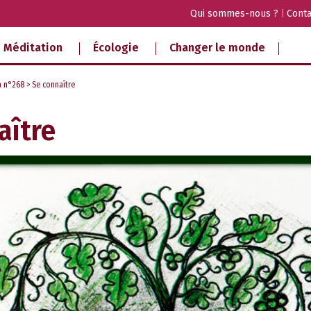
Qui sommes-nous ?
Conta
Méditation
Écologie
Changer le monde
a n°268
> Se connaître
aître