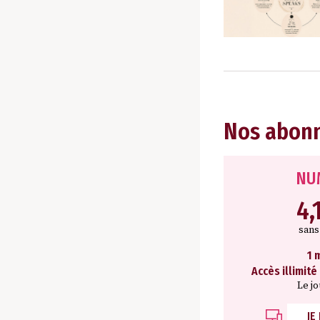
Nos abon
NU
4,
san
1 
Accès illimité
Le j
JE