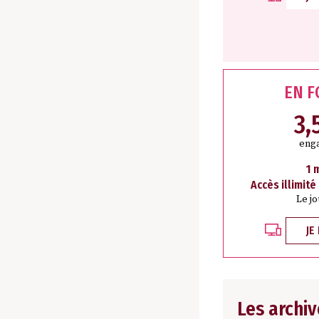
EN 
3,
eng
1 
Accès illimité
Le j
JE
Les archiv