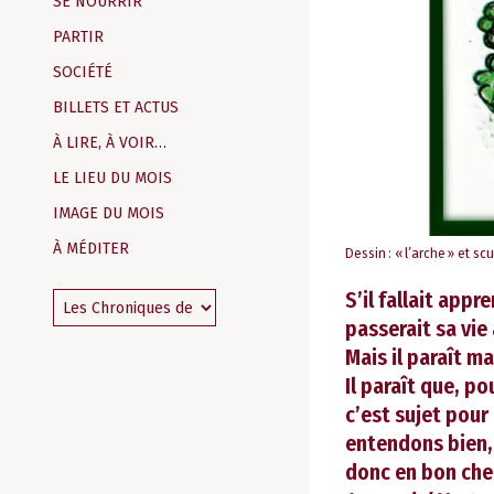
SE NOURRIR
PARTIR
SOCIÉTÉ
BILLETS ET ACTUS
À LIRE, À VOIR…
LE LIEU DU MOIS
IMAGE DU MOIS
À MÉDITER
Dessin : « l’arche » et sc
S’il fallait app
passerait sa vie
Mais il paraît m
Il paraît que, po
c’est sujet pour
entendons bien, 
donc en bon che