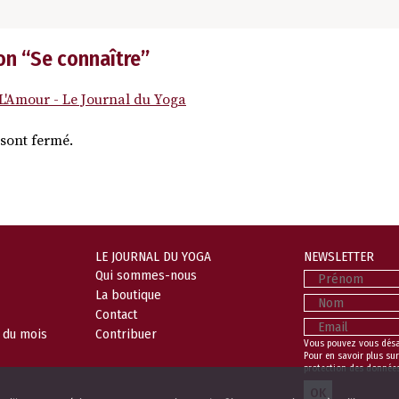
on “
Se connaître
”
L'Amour - Le Journal du Yoga
sont fermé.
LE JOURNAL DU YOGA
NEWSLETTER
Prénom
Qui sommes-nous
La boutique
Nom
Contact
Email
l du mois
Contribuer
Vous pouvez vous dés
Pour en savoir plus sur
protection des donnée