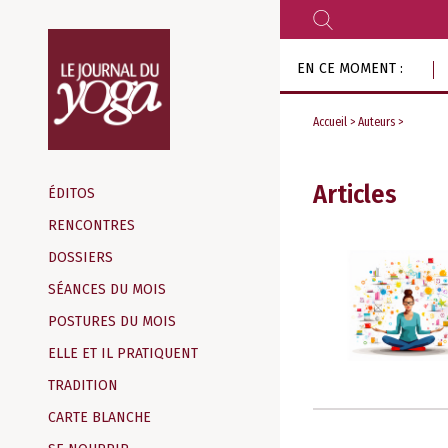
RECHERCHER
Aller
EN CE MOMENT :
au
contenu
Accueil
>
Auteurs
>
Magazine
d‘information
Articles
ÉDITOS
indépendant
RENCONTRES
DOSSIERS
SÉANCES DU MOIS
POSTURES DU MOIS
ELLE ET IL PRATIQUENT
TRADITION
CARTE BLANCHE