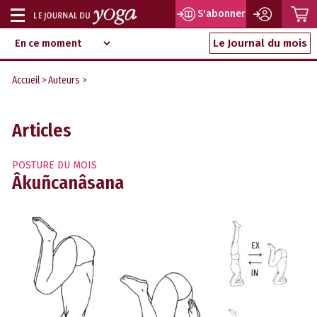
P
S'abonner
Afficher
Magazine
Aller
ou
Le Journal du mois
d‘information
au
indépendant
masquer
contenu
Accueil
>
Auteurs
>
la
navigation
Articles
POSTURE DU MOIS
Âkuñcanâsana