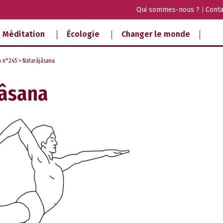
Qui sommes-nous ?
Conta
Méditation
Écologie
Changer le monde
a n°245
> Natarâjâsana
jâsana