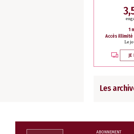
3,
eng
1 
Accès illimité
Le j
JE
Les archiv
ABONNEMENT