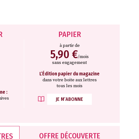
R
PAPIER
à partir de
5,90 €
/mois
sans engagement
L’Édition papier du magazine
dans votre boite aux lettres
tous les mois
ne :
hives
JE M’ABONNE
OFFRE DÉCOUVERTE
TRES