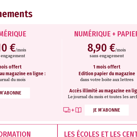
nements
MÉRIQUE
NUMÉRIQUE + PAPIE
10 €
8,90 €
/mois
/mois
s engagement
sans engagement
mois offert
1 mois offert
 au magazine en ligne :
Edition papier du magazine
ournal du mois
dans votre boite aux lettres
Accès illimité au magazine en lig
 M’ABONNE
Le journal du mois et toutes les arc
JE M’ABONNE
FORMATION
LES ÉCOLES ET LES CEN