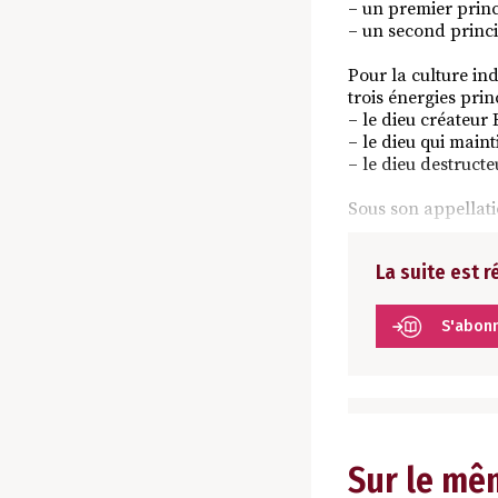
– un premier princi
– un second princip
Pour la culture ind
trois énergies princ
– le dieu créateu
– le dieu qui main
– le dieu destruct
Sous son appellat
La suite est 
S'abon
Sur le mê