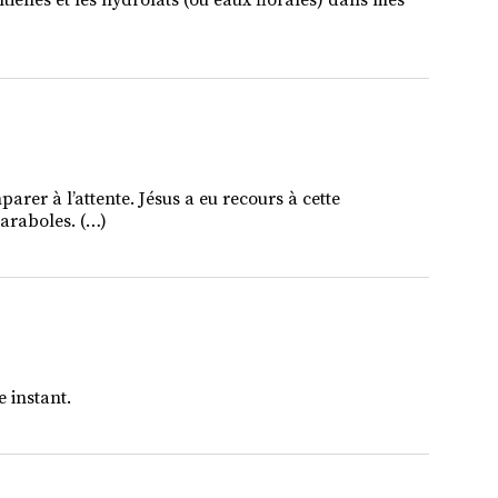
entielles et les hydrolats (ou eaux florales) dans mes
arer à l’attente. Jésus a eu recours à cette
araboles. (…)
 instant.