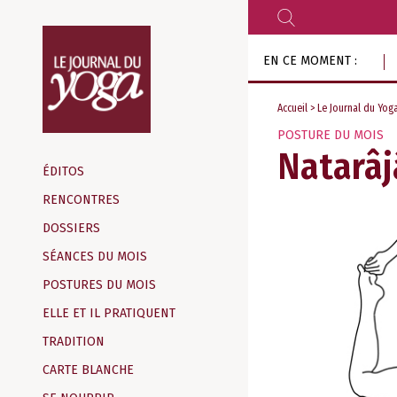
RECHERCHER
Aller
EN CE MOMENT :
au
contenu
Accueil
>
Le Journal du Yog
POSTURE DU MOIS
Magazine
Natarâ
d‘information
ÉDITOS
indépendant
RENCONTRES
DOSSIERS
SÉANCES DU MOIS
POSTURES DU MOIS
ELLE ET IL PRATIQUENT
TRADITION
CARTE BLANCHE