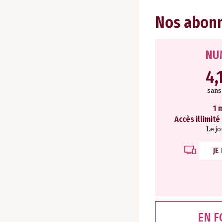
Nos abon
NU
4,
san
1 
Accès illimité
Le j
JE
EN 