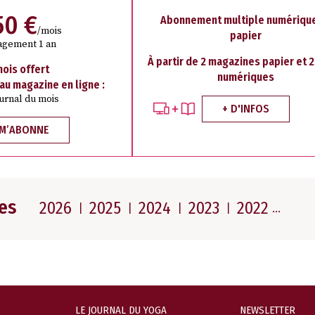
50 €
Abonnement multiple numérique
/mois
papier
agement 1 an
À partir de 2 magazines papier et 
mois offert
numériques
 au magazine en ligne :
ournal du mois
+ D'INFOS
 M’ABONNE
es
2026
2025
2024
2023
2022
LE JOURNAL DU YOGA
NEWSLETTER