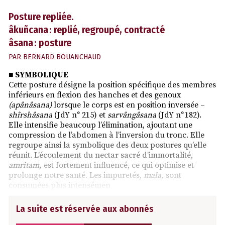
Posture repliée.
âkuñcana : replié, regroupé, contracté
âsana : posture
PAR
BERNARD BOUANCHAUD
■ SYMBOLIQUE
Cette posture désigne la position spécifique des membres
inférieurs en flexion des hanches et des genoux
(apânâsana)
lorsque le corps est en position inversée –
shîrshâsana
(JdY n° 215) et
sarvângâsana
(JdY n° 182).
Elle intensifie beaucoup l’élimination, ajoutant une
compression de l’abdomen à l’inversion du tronc. Elle
regroupe ainsi la symbolique des deux postures qu’elle
réunit. L’écoulement du nectar sacré d’immortalité,
amritam,
est fortement influencé, ce qui optimise et
prolonge notre santé. Les impuretés,
mala,
sont
consumées plus intensémen
La suite est réservée aux abonnés