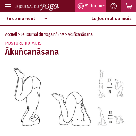
P
S'abonner
Afficher
Magazine
Aller
ou
Le Journal du mois
d‘information
au
indépendant
masquer
contenu
Accueil
>
Le Journal du Yoga n°249
> Âkuñcanâsana
la
POSTURE DU MOIS
navigation
Âkuñcanâsana