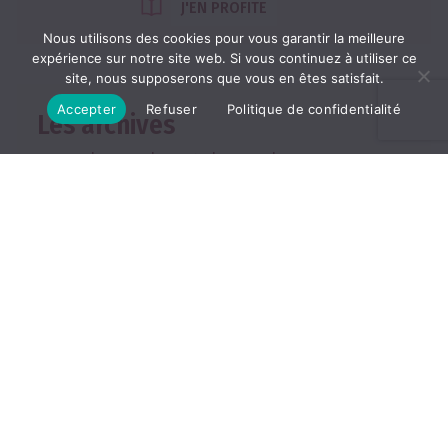
J'EN PROFITE
Nous utilisons des cookies pour vous garantir la meilleure
expérience sur notre site web. Si vous continuez à utiliser ce
site, nous supposerons que vous en êtes satisfait.
Accepter
Refuser
Politique de confidentialité
Les archives
2026
2025
2024
2023
2022
TOUTES LES ARCHIVES
ABONNEMENT
Les abonnements
Abonner un ami
Se connecter
Consulter le journal du
mois