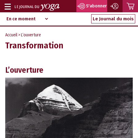
P
S'abonner
Afficher
Magazine
Aller
ou
Le Journal du mois
d‘information
au
indépendant
masquer
contenu
Accueil
> L’ouverture
la
Transformation
navigation
L’ouverture