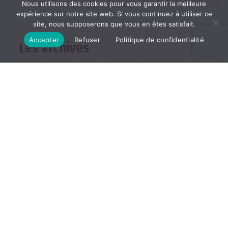
Nous utilisons des cookies pour vous garantir la meilleure
expérience sur notre site web. Si vous continuez à utiliser ce
site, nous supposerons que vous en êtes satisfait.
Accepter
Refuser
Politique de confidentialité
Les archives
2026
2025
2024
2023
2022
TOUTES LES ARCHIVES
ABONNEMENT
Les abonnements
Abonner un ami
Se connecter
Consulter le journal du
mois